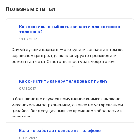
Полезные статьи
Как правильно выбрать запчасти для сотового
телефона?
18.07.2016
Самый лучший вариант — это купить запчасти в том же
сервисном центре, где вы планируете производить
ремонт гаджета. Ответственность за выбор в этом
случае берет на себя мастер. Более того, на
комплектующие будет распространяться гарантия. Если
вы планируете делать ремонт самостоятельно, то выбор
Как очистить камеру телефона от пыли?
деталей определит его качество. Желательно, чтобы
07.11.2017
перед покупкой нового модуля старый был в руках. Так
легче сориентироваться в разъемах, элементах
В большинстве случаев помутнение снимков вызвано
крепления, электрических параметрах и прочих
механическим загрязнением, а вовсе не устареванием
характеристиках.
девайса. Вездесущая пыль со временем забралась и в
смартфон.
Если не работает сенсор на телефоне
08.11.2017