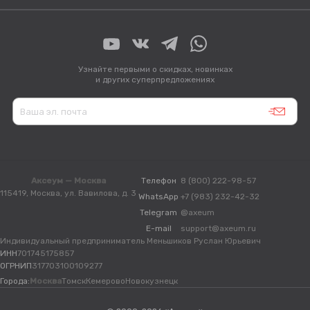
Узнайте первыми о скидках, новинках
и других суперпредложениях
Аксеум — Москва
Телефон
8 (800) 222-98-57
115419, Москва, ул. Вавилова, д. 3
WhatsApp
+7 (983) 232-42-32
Telegram
@axeum
E-mail
support@axeum.ru
Индивидуальный предприниматель Меньшиков Руслан Юрьевич
ИНН
701745175857
ОГРНИП
317703100109277
Города:
Москва
Томск
Кемерово
Новокузнецк