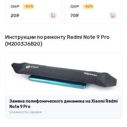
136
руб.
-85%
120
руб.
-42%
20
руб.
70
руб.
Инструкции по ремонту Redmi Note 9 Pro
(M2003J6B2G)
Замена полифонического динамика на Xiaomi Redmi
Note 9 Pro
Сложность: Средне