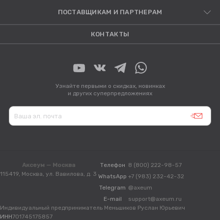
ПОСТАВЩИКАМ И ПАРТНЕРАМ
КОНТАКТЫ
Узнайте первыми о скидках, новинках
и других суперпредложениях
Аксеум — Москва
Телефон
8 (800) 222-98-57
115419, Москва, ул. Вавилова, д. 3
WhatsApp
+7 (983) 232-42-32
Telegram
@axeum
E-mail
support@axeum.ru
Индивидуальный предприниматель Меньшиков Руслан Юрьевич
ИНН
701745175857