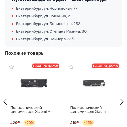
Екатеринбург, ул. Норильская, 77
Екатеринбург, ул. Пушкина, 2
Екатеринбург, ул. Белинского, 232
Екатеринбург, ул. Степана Разина, 80
Екатеринбург, ул. Вайнера, 51б
Похожие товары
РАСПРОДАЖА
РАСПРОДАЖА
Полифонический
Полифонический
динамик для Xiaomi Mi
динамик для Xiaomi
Note 2 в сборе
Redmi Note 5/Note 5 Pro
в сборе
420
руб.
-90%
210
руб.
-43%