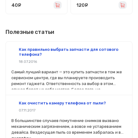
40
руб.
120
руб.
Полезные статьи
Как правильно выбрать запчасти для сотового
телефона?
18.07.2016
Самый лучший вариант — это купить запчасти в том же
сервисном центре, где вы планируете производить
ремонт гаджета. Ответственность за выбор в этом
случае берет на себя мастер. Более того, на
комплектующие будет распространяться гарантия. Если
вы планируете делать ремонт самостоятельно, то выбор
Как очистить камеру телефона от пыли?
деталей определит его качество. Желательно, чтобы
07.11.2017
перед покупкой нового модуля старый был в руках. Так
легче сориентироваться в разъемах, элементах
В большинстве случаев помутнение снимков вызвано
крепления, электрических параметрах и прочих
механическим загрязнением, а вовсе не устареванием
характеристиках.
девайса. Вездесущая пыль со временем забралась и в