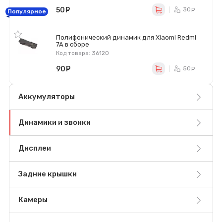
50
руб.
30
ру
Популярное
Полифонический динамик для Xiaomi Redmi
7A в сборе
Код товара: 36120
90
руб.
50
ру
Аккумуляторы
Динамики и звонки
Дисплеи
Задние крышки
Камеры