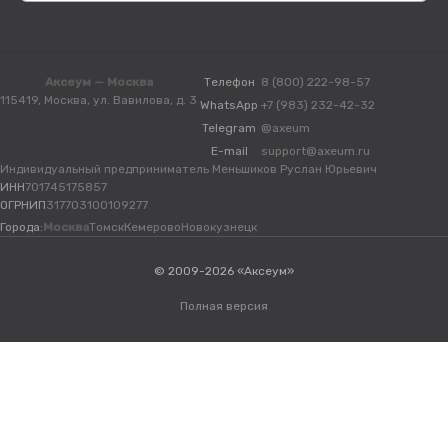
Аксеум — Москва
Телефон
8 (800) 222-98-57
115419, Москва, ул. Вавилова, д. 3
WhatsApp
+7 (983) 232-42-32
Telegram
@axeum
E-mail
support@axeum.ru
Индивидуальный предприниматель Меньшиков Руслан Юрьевич
ИНН
701745175857
ОГРНИП
317703100109277
Города:
Москва
Томск
Кемерово
Новокузнецк
© 2009-2026 «Аксеум»
Полная версия