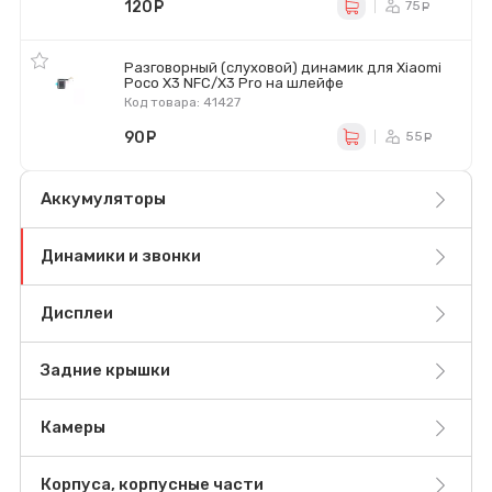
120
руб.
75
ру
Разговорный (слуховой) динамик для Xiaomi
Poco X3 NFC/X3 Pro на шлейфе
Код товара: 41427
90
руб.
55
ру
Аккумуляторы
Динамики и звонки
Дисплеи
Задние крышки
Камеры
Корпуса, корпусные части