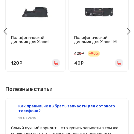
Полифонический
Полифонический
динамик для Xiaomi
динамик для Xiaomi Mi
Redmi Note 10/Redmi
Note 2 в сборе
Note 10S в сборе
420
руб.
-90%
120
руб.
40
руб.
Полезные статьи
Как правильно выбрать запчасти для сотового
телефона?
18.07.2016
Самый лучший вариант — это купить запчасти в том же
сервисном центре, где вы планируете производить