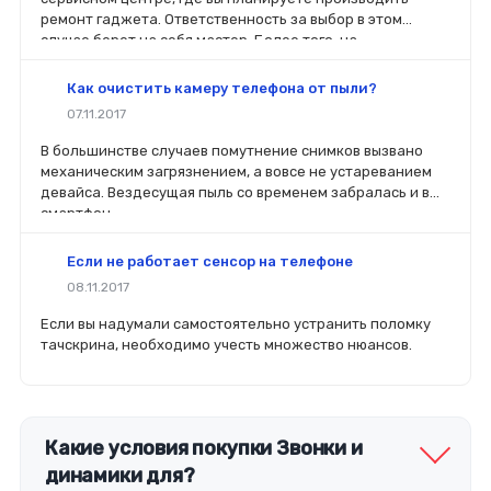
ремонт гаджета. Ответственность за выбор в этом
случае берет на себя мастер. Более того, на
комплектующие будет распространяться гарантия. Если
вы планируете делать ремонт самостоятельно, то выбор
Как очистить камеру телефона от пыли?
деталей определит его качество. Желательно, чтобы
07.11.2017
перед покупкой нового модуля старый был в руках. Так
легче сориентироваться в разъемах, элементах
В большинстве случаев помутнение снимков вызвано
крепления, электрических параметрах и прочих
механическим загрязнением, а вовсе не устареванием
характеристиках.
девайса. Вездесущая пыль со временем забралась и в
смартфон.
Если не работает сенсор на телефоне
08.11.2017
Если вы надумали самостоятельно устранить поломку
тачскрина, необходимо учесть множество нюансов.
Какие условия покупки Звонки и
динамики для?