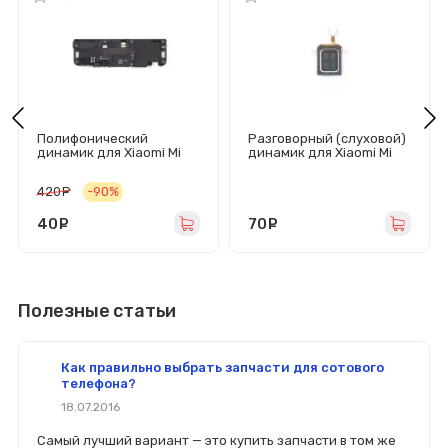
Полифонический
Разговорный (слуховой)
динамик для Xiaomi Mi
динамик для Xiaomi Mi
Note 2 в сборе
10T Lite/Redmi Note 10
Pro/Mi 11 Lite
420
руб.
-90%
40
руб.
70
руб.
Полезные статьи
Как правильно выбрать запчасти для сотового
телефона?
18.07.2016
Самый лучший вариант — это купить запчасти в том же