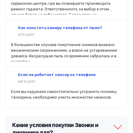
сервисном центре, где вы планируете производить
ремонт гаджета. Ответственность за выбор в этом
случае берет на себя мастер. Более того, на
комплектующие будет распространяться гарантия. Если
вы планируете делать ремонт самостоятельно, то выбор
Как очистить камеру телефона от пыли?
деталей определит его качество. Желательно, чтобы
07.11.2017
перед покупкой нового модуля старый был в руках. Так
легче сориентироваться в разъемах, элементах
В большинстве случаев помутнение снимков вызвано
крепления, электрических параметрах и прочих
механическим загрязнением, а вовсе не устареванием
характеристиках.
девайса. Вездесущая пыль со временем забралась и в
смартфон.
Если не работает сенсор на телефоне
08.11.2017
Если вы надумали самостоятельно устранить поломку
тачскрина, необходимо учесть множество нюансов.
Какие условия покупки Звонки и
динамики для?