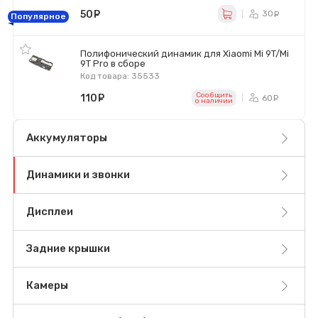
50
руб.
30
ру
Популярное
Полифонический динамик для Xiaomi Mi 9T/Mi
9T Pro в сборе
Код товара: 35533
Сообщить
110
руб.
60
ру
o наличии
Аккумуляторы
Динамики и звонки
Дисплеи
Задние крышки
Камеры