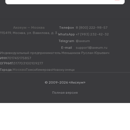
Аксеум — Москва
Телефон
8 (800) 222-98-57
115419, Москва, ул. Вавилова, д. 3
WhatsApp
+7 (983) 232-42-32
Telegram
@axeum
E-mail
support@axeum.ru
Индивидуальный предприниматель Меньшиков Руслан Юрьевич
ИНН
701745175857
ОГРНИП
317703100109277
Города:
Москва
Томск
Кемерово
Новокузнецк
© 2009-2026 «Аксеум»
Полная версия