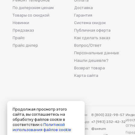
Ремонт телефонов
Оплата
По дилерским ценам
Доставка
Товары со скидкой
Гарантия
Новинки
Система скидок
Предзаказ
Публичная оферта
Прайс
Как сделать заказ
Прайс дилер
Вопрос/Ответ
Персональные данные
Нашли дешевле?
Возврат товара
Карта сайта
Продолжая просмотр этого
сайта, вы соглашаетесь на
Аксеум — Москва
Телефон
8 (800) 222-98-57
Инди
обработку файлов cookie в
115419, Москва, ул. Вавилова, д. 3
ИНН
WhatsApp
+7 (983) 232-42-32
соответствии с
Политикой
ОГРН
Telegram
@axeum
использования файлов cookie
Город