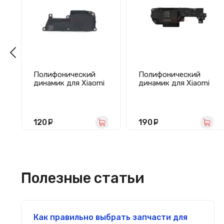
Полифонический
Полифонический
динамик для Xiaomi
динамик для Xiaomi
Redmi Note
Redmi 15 4G в сборе
10/Redmi Note 10S в
сборе
120
руб.
190
руб.
Полезные статьи
Как правильно выбрать запчасти для