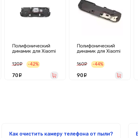
Полифонический
Полифонический
динамик для Xiaomi
динамик для Xiaomi
Redmi 6/6A в сборе
Redmi 7 в сборе
120
руб.
-42%
160
руб.
-44%
70
руб.
90
руб.
Как очистить камеру телефона от пыли?