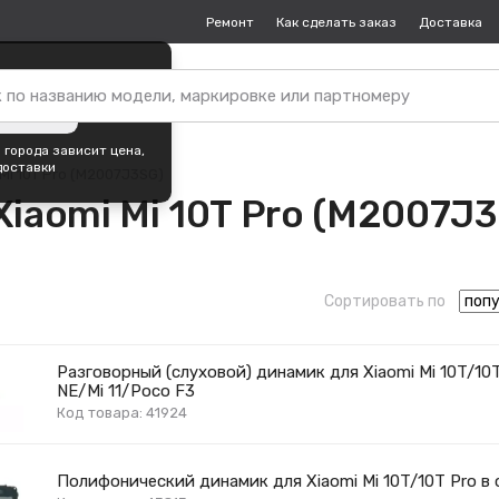
Ремонт
Как сделать заказ
Доставка
пок —
Екатеринбург
?
ть город
 города зависит цена,
доставки
Mi 10T Pro (M2007J3SG)
Xiaomi Mi 10T Pro (M2007J
Сортировать по
Разговорный (слуховой) динамик для Xiaomi Mi 10T/10T 
NE/Mi 11/Poco F3
Код товара: 41924
Полифонический динамик для Xiaomi Mi 10T/10T Pro в 