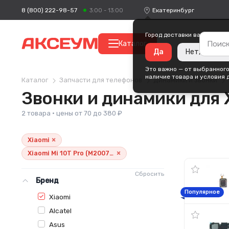
8 (800) 222-98-57
Екатеринбург
3:00 - 13:00
Город доставки ваших поку
Каталог
Да
Нет, измени
Это важно — от выбранного
наличие товара и условия 
Каталог
Запчасти для телефонов
Динамики и звонки
Звонки и динамики для 
2 товара · цены от 70 до 380 ₽
×
Xiaomi
×
Xiaomi Mi 10T Pro (M2007J3SG)
Сбросить
Бренд
Популярное
Xiaomi
Alcatel
Asus