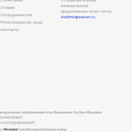
О компании
Отправляйте ваше
коммерческое
Отзывы
предложение на эл. почту
Сотрудничество
vladimir@axeum.ru
Регистрация юр. лица
Контакты
видуальный предприниматель Меньшиков Руслан Юрьевич
701745175857
ИП
317703100109277
а:
Москва
Томск
Кемерово
Новокузнецк