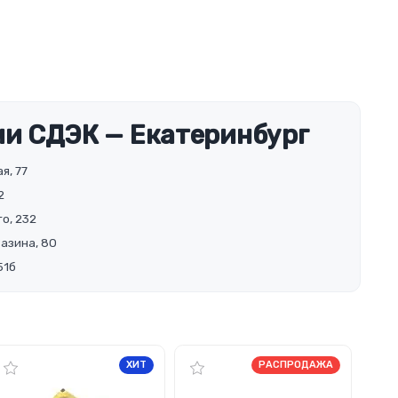
и СДЭК — Екатеринбург
я, 77
2
о, 232
Разина, 80
51б
ХИТ
РАСПРОДАЖА