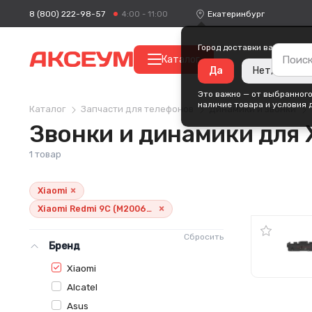
8 (800) 222-98-57
Екатеринбург
4:00 - 11:00
Город доставки ваших поку
Каталог
Да
Нет, измени
Это важно — от выбранного
наличие товара и условия 
Каталог
Запчасти для телефонов
Динамики и звонки
Звонки и динамики для
1 товар
×
Xiaomi
×
Xiaomi Redmi 9C (M2006C3MNG)
Сбросить
Бренд
Xiaomi
Alcatel
Asus