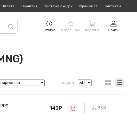
Оплата
Гарантия
Система скидок
Франшиза
Контакты
Статус
Избранное
Корзина
Войти
3MNG)
Товаров
боре
140
руб.
85
руб.