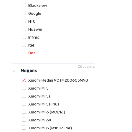
Blackview
Google
HTC
Huawei
Infinix
Itel
Все
Сбросить
Модель
Xiaomi Redmi 9C (M2006C3MNG)
Xiaomi Mi 5
Xiaomi Mi 5s
Xiaomi Mi 5s Plus
Xiaomi Mi 6 (MCE16)
Xiaomi Mi 6X
Xiaomi Mi 8 (M1803E1A)