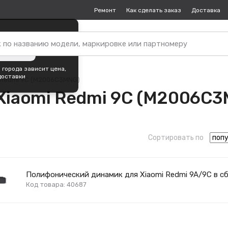
Ремонт
Как сделать заказ
Доставка
пок —
Екатеринбург
?
ть город
 города зависит цена,
доставки
Redmi 9C (M2006C3MNG)
 Xiaomi Redmi 9C (M2006C
Сортировать по
Полифонический динамик для Xiaomi Redmi 9A/9C в с
Код товара: 40687