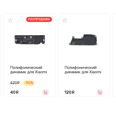
РАСПРОДАЖА
Полифонический
Полифонический
динамик для Xiaomi
динамик для Xiaomi
Mi Note 2 в сборе
Redmi Note
10/Redmi Note 10S в
420
руб.
-90%
сборе
40
руб.
120
руб.