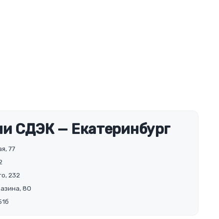
и СДЭК — Екатеринбург
я, 77
2
о, 232
Разина, 80
51б