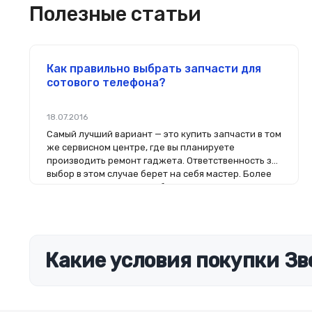
Полезные статьи
Как правильно выбрать запчасти для
сотового телефона?
18.07.2016
Самый лучший вариант — это купить запчасти в том
же сервисном центре, где вы планируете
производить ремонт гаджета. Ответственность за
выбор в этом случае берет на себя мастер. Более
того, на комплектующие будет распространяться
гарантия. Если вы планируете делать ремонт
самостоятельно, то выбор деталей определит его
качество. Желательно, чтобы перед покупкой
нового модуля старый был в руках. Так легче
сориентироваться в разъемах, элементах
Какие условия покупки Зв
крепления, электрических параметрах и прочих
характеристиках.