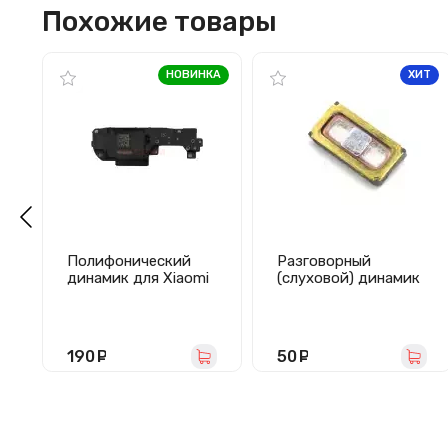
Похожие товары
НОВИНКА
ХИТ
Полифонический
Разговорный
динамик для Xiaomi
(слуховой) динамик
Redmi 15 4G в сборе
для Nokia
2/3/5/6.1/7/8 и
Xiaomi Redmi Note
5A/Note 5A Prime
190
руб.
50
руб.