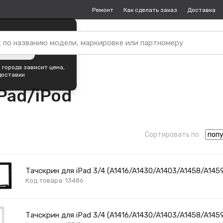
Ремонт
Как сделать заказ
Доставка
пок —
Екатеринбург
?
ть город
 города зависит цена,
доставки
Pad/iPod
Сортировать по
Тачскрин для iPad 3/4 (A1416/A1430/A1403/A1458/A145
Код товара: 13486
Тачскрин для iPad 3/4 (A1416/A1430/A1403/A1458/A145