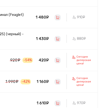
инал (Feaglet)
1 480
руб.
910
руб.
25) (черный) -
1 430
руб.
880
руб.
Сегодня
420
руб.
920
руб.
-54%
дилерская
цена!
Сегодня
1 160
руб.
1 990
руб.
-42%
дилерская
цена!
1 610
руб.
970
руб.