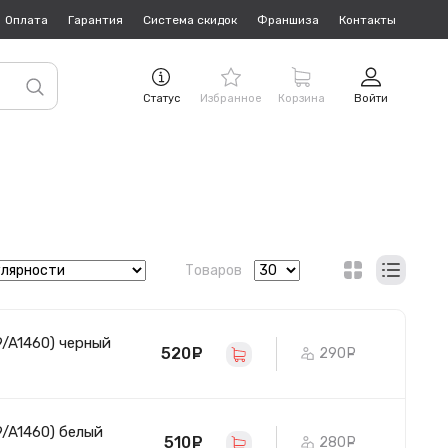
Оплата
Гарантия
Система скидок
Франшиза
Контакты
Статус
Избранное
Корзина
Войти
Товаров
9/A1460) черный
520
руб.
290
руб.
9/A1460) белый
510
руб.
280
руб.