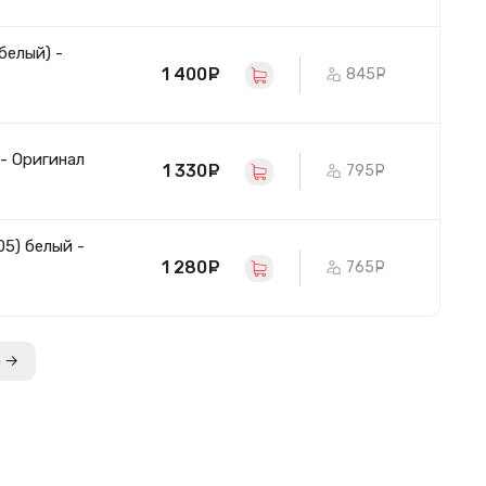
белый) -
1 400
руб.
845
руб.
 - Оригинал
1 330
руб.
795
руб.
5) белый -
1 280
руб.
765
руб.
а →