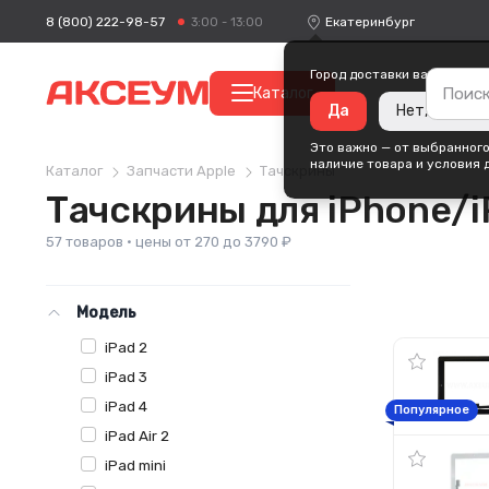
8 (800) 222-98-57
Екатеринбург
3:00 - 13:00
Город доставки ваших поку
Каталог
Да
Нет, измени
Это важно — от выбранного
наличие товара и условия 
Каталог
Запчасти Apple
Тачскрины
Тачскрины для iPhone/i
57 товаров · цены от 270 до 3790 ₽
Модель
iPad 2
iPad 3
iPad 4
Популярное
iPad Air 2
iPad mini