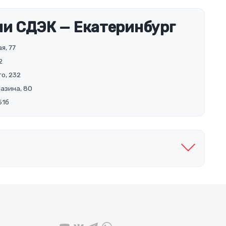
и СДЭК — Екатеринбург
я, 77
2
о, 232
Разина, 80
51б