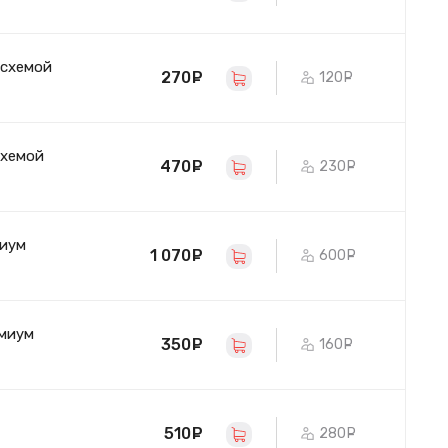
осхемой
270
руб.
120
руб.
схемой
470
руб.
230
руб.
миум
1 070
руб.
600
руб.
емиум
350
руб.
160
руб.
510
руб.
280
руб.