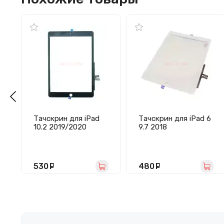
Тачскрин для iPad
Тачскрин для iPad 6
10.2 2019/2020
9.7 2018
(A2197/A2198/A2200
(A1893/A1954) белый
/A2270/A2428/A242
9/A2430) черный
530
руб.
480
руб.