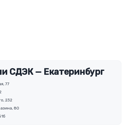
и СДЭК — Екатеринбург
я, 77
2
о, 232
Разина, 80
51б