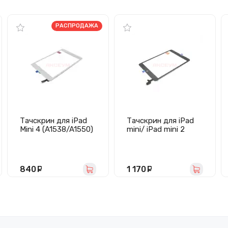
РАСПРОДАЖА
Тачскрин для iPad
Тачскрин для iPad
Mini 4 (A1538/A1550)
mini/ iPad mini 2
белый
Retina
(A1432/A1454/A1455/
A1489/A1490/A1491)
в сборе (черный) -
840
руб.
1 170
руб.
Премиум