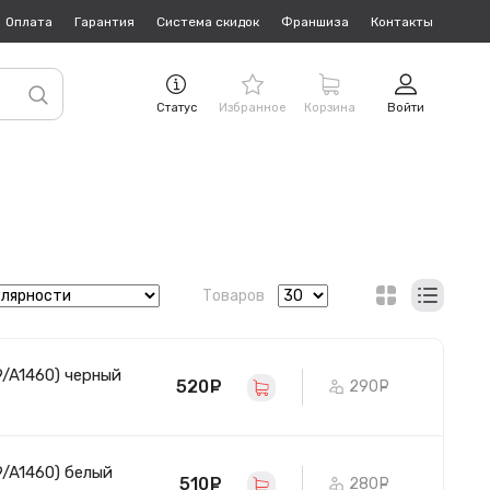
Оплата
Гарантия
Система скидок
Франшиза
Контакты
Статус
Избранное
Корзина
Войти
Товаров
9/A1460) черный
520
руб.
290
руб.
9/A1460) белый
510
руб.
280
руб.