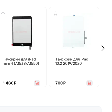
Тачскрин для iPad
Тачскрин для iPad
Та
mini 4 (A1538/A1550)
10.2 2019/2020
mi
(черный) - Оригинал
(A2197/A2198/A2200
че
(Feaglet)
/A2270/A2428/A242
м
9/A2430) белый
1 480
руб.
700
руб.
2