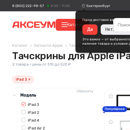
8 (800) 222-98-57
Екатеринбург
4:00 - 11:00
Город доставки ваших поку
Каталог
Да
Нет, измени
Это важно — от выбранного
наличие товара и условия 
Каталог
Запчасти Apple
Тачскрины
iPad 3
Тачскрины для Apple iPa
2 товара · цены от 510 до 520 ₽
×
iPad 3
Сбросить
Модель
iPad 3
Популярное
iPad 2
iPad 4
iPad Air 2