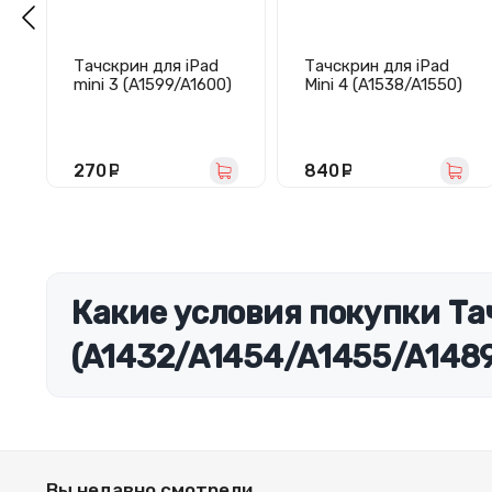
Тачскрин для iPad
Тачскрин для iPad
mini 3 (A1599/A1600)
Mini 4 (A1538/A1550)
черный с
белый
микросхемой
270
руб.
840
руб.
Какие условия покупки Тачс
(A1432/A1454/A1455/A1489
Вы недавно смотрели