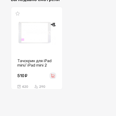
Тачскрин для iPad
mini/ iPad mini 2
Retina
(A1432/A1454/A1455/
510
руб.
A1489/A1490/A1491)
в сборе (белый)
420
290