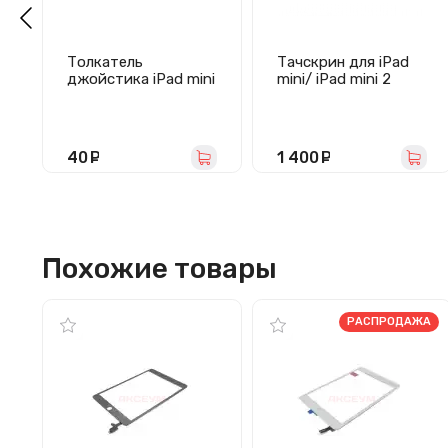
Толкатель
Тачскрин для iPad
джойстика iPad mini
mini/ iPad mini 2
HOME (белый)
Retina
(A1432/A1454/A1455/
A1489/A1490/A1491)
в сборе (белый) -
40
руб.
1 400
руб.
Премиум
Похожие товары
РАСПРОДАЖА