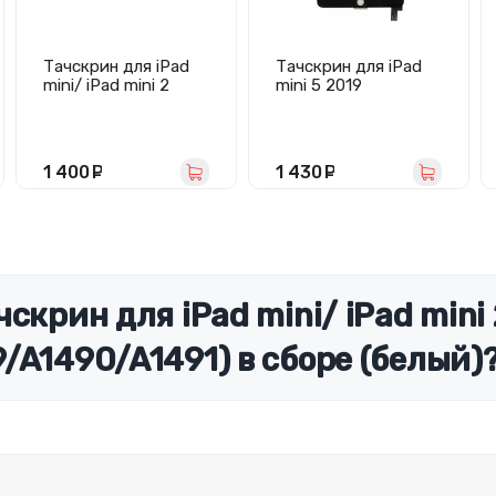
Тачскрин для iPad
Тачскрин для iPad
mini/ iPad mini 2
mini 5 2019
Retina
(A2133/A2124/A2126
(A1432/A1454/A1455/
/A2125) (черный) -
A1489/A1490/A1491)
Оригинал (Feaglet)
в сборе (белый) -
1 400
руб.
1 430
руб.
Премиум
крин для iPad mini/ iPad mini 
/A1490/A1491) в сборе (белый)