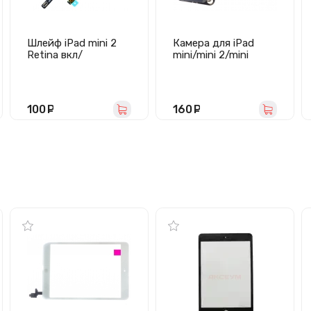
Шлейф iPad mini 2
Камера для iPad
Retina вкл/
mini/mini 2/mini
громкость/блок
3/iPad Air задняя
100
руб.
160
руб.