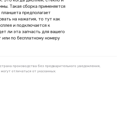
. Это когда дисплей, стекло и
имы. Такая сборка применяется
о планшета предполагает
овать на нажатия, то тут как
исплея и подключается к
ет ли эта запчасть для вашего
т или по бесплатному номеру
 страна производства без предварительного уведомления,
 могут отличаться от указанных.