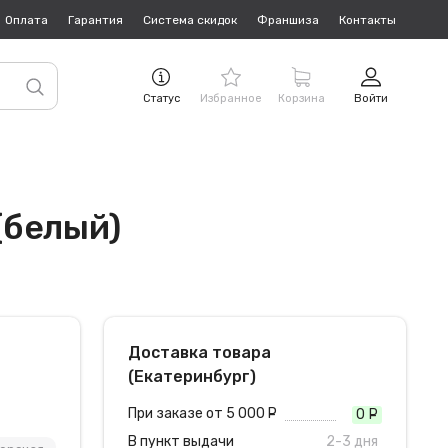
Оплата
Гарантия
Система скидок
Франшиза
Контакты
Статус
Избранное
Корзина
Войти
(белый)
Доставка товара
(Екатеринбург)
При заказе от 5 000
руб.
0
руб
В пункт выдачи
2-3 дня