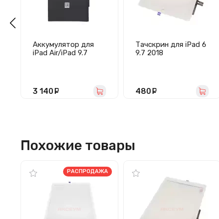
Аккумулятор для
Тачскрин для iPad 6
iPad Air/iPad 9.7
9.7 2018
(2017)/iPad 9.7
(A1893/A1954) белый
(2018)/10.2
(2019)/10.2
(2020)/10.2 (2021) -
3 140
руб.
480
руб.
Pisen
Похожие товары
РАСПРОДАЖА