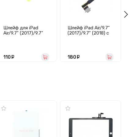
Шлейф для iPad
Шлейф iPad Air/9.7"
Ка
Air/9.7" (2017)/9.7"
(2017)/9.7" (2018) с
Li
(2018) с
разъемом зарядки
(c
микрофоном
(белый)
20
110
руб.
180
руб.
4