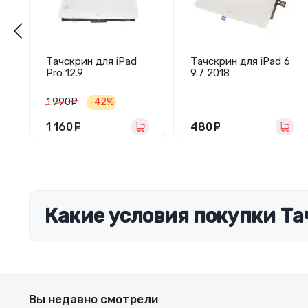
Тачскрин для iPad
Тачскрин для iPad 6
Pro 12.9
9.7 2018
(A1584/A1652) 2015
(A1893/A1954) белый
белый
1 990
руб.
-42%
1 160
руб.
480
руб.
Какие условия покупки Тач
Вы недавно смотрели