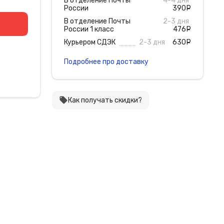
В отделение Почты
4-4 дня
России
390
руб
В отделение Почты
2-3 дня
России 1 класс
476
руб
Курьером СДЭК
2-3 дня
630
руб
Подробнее про доставку
local_offer
Как получать скидки?