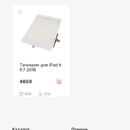
Тачскрин для iPad 6
9.7 2018
(A1893/A1954) белый
480
руб.
400
270
Каталог
Помощь