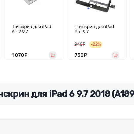
Тачскрин для iPad
Тачскрин для iPad
Air 2 9.7
Pro 9.7
(A1566/A1567) белый
(A1673/A1674/A1675)
- Премиум
черный
940
руб.
-22%
1 070
руб.
730
руб.
скрин для iPad 6 9.7 2018 (A18