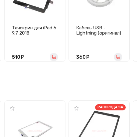
Тачскрин для iPad 6
Кабель USB -
9.7 2018
Lightning (оригинал)
(A1893/A1954)
черный
510
руб.
360
руб.
РАСПРОДАЖА