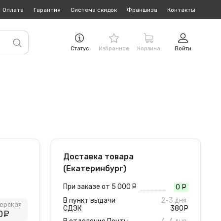
Оплата
Гарантия
Система скидок
Франшиза
Контакты
Статус
Избранное
Корзина
Войти
Доставка товара
(Екатеринбург)
При заказе от 5 000
руб.
0
руб
В пункт выдачи
2-3 дня
ерская
СДЭК
380
руб
0
руб.