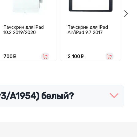
Тачскрин для iPad
Тачскрин для iPad
Та
10.2 2019/2020
Air/iPad 9.7 2017
9.
(A2197/A2198/A2200
(A1474/A1475/A1476/
(A
/A2270/A2428/A242
A1822/A1823/A1474/
ч
9/A2430) белый
A1475/A1476) черный
- Премиум
700
руб.
2 100
руб.
5
93/A1954) белый?