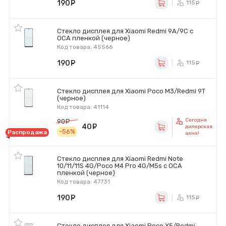
190
руб.
115
ру
Стекло дисплея для Xiaomi Redmi 9A/9C с
OCA пленкой (черное)
Код товара: 45566
190
руб.
115
ру
Стекло дисплея для Xiaomi Poco M3/Redmi 9T
(черное)
Код товара: 41114
Сегодня
90
руб.
40
руб.
дилерская
-56%
Распродажа
цена!
Стекло дисплея для Xiaomi Redmi Note
10/11/11S 4G/Poco M4 Pro 4G/M5s с OCA
пленкой (черное)
Код товара: 47731
190
руб.
115
ру
Стекло дисплея для Xiaomi Poco X5/Redmi