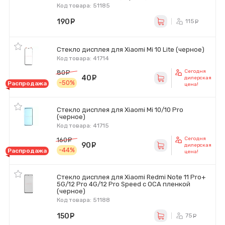
Код товара: 51185
190
руб.
115
ру
Стекло дисплея для Xiaomi Mi 10 Lite (черное)
Код товара: 41714
Сегодня
80
руб.
40
руб.
дилерская
-50%
Распродажа
цена!
Стекло дисплея для Xiaomi Mi 10/10 Pro
(черное)
Код товара: 41715
Сегодня
160
руб.
90
руб.
дилерская
-44%
Распродажа
цена!
Стекло дисплея для Xiaomi Redmi Note 11 Pro+
5G/12 Pro 4G/12 Pro Speed с OCA пленкой
(черное)
Код товара: 51188
150
руб.
75
ру