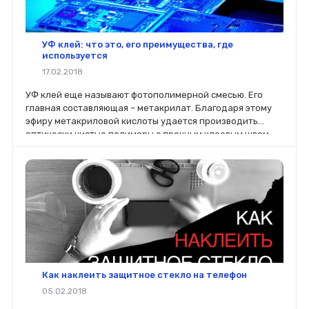
УФ клей: что это, его преимущества, где
используется
17.02.2018
УФ клей еще называют фотополимерной смесью. Его
главная составляющая – метакрилат. Благодаря этому
эфиру метакриловой кислоты удается производить
оптически чистые полимеры с прочным клеевым швом,
полностью прозрачным.
Как наклеить защитное стекло на телефон
05.02.2018