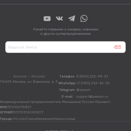
Узнайте первыми о скидках, новинках
и других суперпредложениях
Аксеум — Москва
Телефон
8 (800) 222-98-57
115419, Москва, ул. Вавилова, д. 3
WhatsApp
+7 (983) 232-42-32
Telegram
@axeum
E-mail
support@axeum.ru
Индивидуальный предприниматель Меньшиков Руслан Юрьевич
ИНН
701745175857
ОГРНИП
317703100109277
Города:
Москва
Томск
Кемерово
Новокузнецк