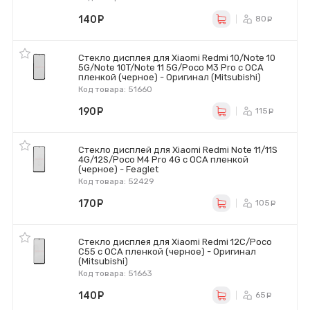
140
руб.
80
ру
Стекло дисплея для Xiaomi Redmi 10/Note 10
5G/Note 10T/Note 11 5G/Poco M3 Pro с OCA
пленкой (черное) - Оригинал (Mitsubishi)
Код товара: 51660
190
руб.
115
ру
Стекло дисплей для Xiaomi Redmi Note 11/11S
4G/12S/Poco M4 Pro 4G с OCA пленкой
(черное) - Feaglet
Код товара: 52429
170
руб.
105
ру
Стекло дисплея для Xiaomi Redmi 12C/Poco
C55 с OCA пленкой (черное) - Оригинал
(Mitsubishi)
Код товара: 51663
140
руб.
65
ру