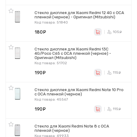
Стекло дисплея для Xiaomi Redmi 12 4G с OCA
пленкой (черное) - Оригинал (Mitsubishi)
Код товара: 51840
180
руб.
105
ру
Стекло дисплея для Xiaomi Redmi 13C
4G/Poco C65 с OCA пленкой (черное) -
Оригинал (Mitsubishi)
Код товара: 51702
190
руб.
115
ру
Стекло дисплея для Xiaomi Redmi Note 10 Pro
с OCA пленкой (черное)
Код товара: 45567
190
руб.
115
ру
Стекло для Xiaomi Redmi Note 8 с OCA
пленкой (черное)
Код товара: 49933