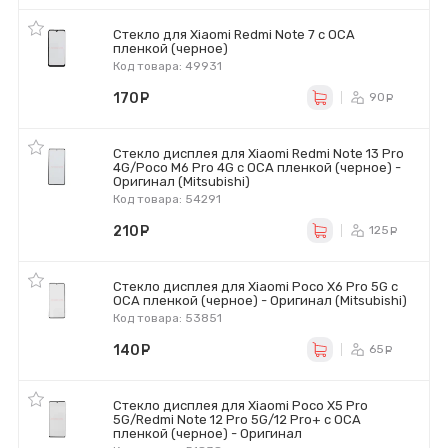
Стекло для Xiaomi Redmi Note 7 с OCA
пленкой (черное)
Код товара: 49931
170
руб.
90
ру
Стекло дисплея для Xiaomi Redmi Note 13 Pro
4G/Poco M6 Pro 4G с OCA пленкой (черное) -
Оригинал (Mitsubishi)
Код товара: 54291
210
руб.
125
ру
Стекло дисплея для Xiaomi Poco X6 Pro 5G с
OCA пленкой (черное) - Оригинал (Mitsubishi)
Код товара: 53851
140
руб.
65
ру
Стекло дисплея для Xiaomi Poco X5 Pro
5G/Redmi Note 12 Pro 5G/12 Pro+ с OCA
пленкой (черное) - Оригинал