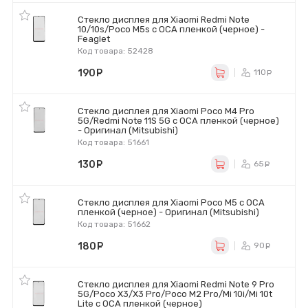
Стекло дисплея для Xiaomi Redmi Note
10/10s/Poco M5s с OCA пленкой (черное) -
Feaglet
Код товара: 52428
190
руб.
110
ру
Стекло дисплея для Xiaomi Poco M4 Pro
5G/Redmi Note 11S 5G с OCA пленкой (черное)
- Оригинал (Mitsubishi)
Код товара: 51661
130
руб.
65
ру
Стекло дисплея для Xiaomi Poco M5 с OCA
пленкой (черное) - Оригинал (Mitsubishi)
Код товара: 51662
180
руб.
90
ру
Стекло дисплея для Xiaomi Redmi Note 9 Pro
5G/Poco X3/X3 Pro/Poco M2 Pro/Mi 10i/Mi 10t
Lite с OCA пленкой (черное)