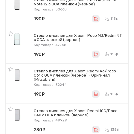
Note 12 с OCA пленкой (черное)
Код товара: 50660
190
руб.
115
ру
Стекло дисплея для Xiaomi Poco M3/Redmi 9T
с OCA пленкой (черное)
Код товара: 47248
190
руб.
115
ру
Стекло дисплея для Xiaomi Redmi A3/Poco
C61 с OCA пленкой (черное) - Оригинал
(Mitsubishi)
Код товара: 52244
190
руб.
115
ру
Стекло дисплея для Xiaomi Redmi 10C/Poco
C40 с OCA пленкой (черное)
Код товара: 49929
230
руб.
135
ру