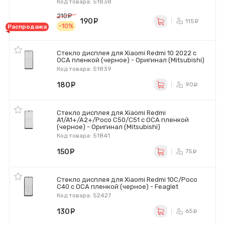
Код товара: 51838
210
руб.
190
руб.
115
ру
-10%
Распродажа
Стекло дисплея для Xiaomi Redmi 10 2022 с
OCA пленкой (черное) - Оригинал (Mitsubishi)
Код товара: 51839
180
руб.
90
ру
Стекло дисплея для Xiaomi Redmi
A1/A1+/A2+/Poco C50/C51 с OCA пленкой
(черное) - Оригинал (Mitsubishi)
Код товара: 51841
150
руб.
75
ру
Стекло дисплея для Xiaomi Redmi 10C/Poco
C40 с OCA пленкой (черное) - Feaglet
Код товара: 52427
130
руб.
65
ру