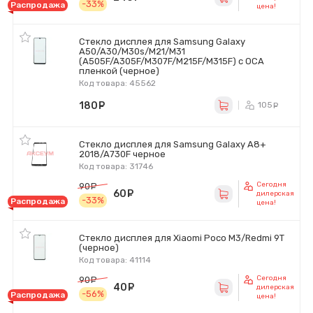
-33%
Распродажа
цена!
Стекло дисплея для Samsung Galaxy
A50/A30/M30s/M21/M31
(A505F/A305F/M307F/M215F/M315F) с OCA
пленкой (черное)
Код товара: 45562
180
руб.
105
ру
Стекло дисплея для Samsung Galaxy A8+
2018/A730F черное
Код товара: 31746
Сегодня
90
руб.
60
руб.
дилерская
-33%
Распродажа
цена!
Стекло дисплея для Xiaomi Poco M3/Redmi 9T
(черное)
Код товара: 41114
Сегодня
90
руб.
40
руб.
дилерская
-56%
Распродажа
цена!