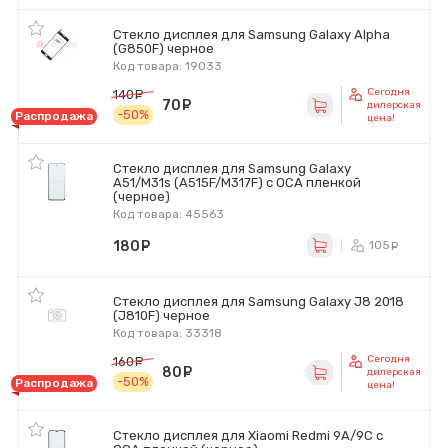
Стекло дисплея для Samsung Galaxy Alpha
(G850F) черное
Код товара: 19033
Сегодня
140
руб.
70
руб.
дилерская
-50%
Распродажа
цена!
Стекло дисплея для Samsung Galaxy
A51/M31s (A515F/M317F) с OCA пленкой
(черное)
Код товара: 45563
180
руб.
105
ру
Стекло дисплея для Samsung Galaxy J8 2018
(J810F) черное
Код товара: 33318
Сегодня
160
руб.
80
руб.
дилерская
-50%
Распродажа
цена!
Стекло дисплея для Xiaomi Redmi 9A/9C с