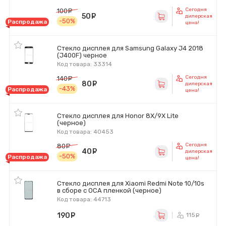
Сегодня
100
руб.
50
руб.
дилерская
-50%
Распродажа
цена!
Стекло дисплея для Samsung Galaxy J4 2018
(J400F) черное
Код товара: 33314
Сегодня
140
руб.
80
руб.
дилерская
-43%
Распродажа
цена!
Стекло дисплея для Honor 8X/9X Lite
(черное)
Код товара: 40453
Сегодня
80
руб.
40
руб.
дилерская
-50%
Распродажа
цена!
Стекло дисплея для Xiaomi Redmi Note 10/10s
в сборе с OCA пленкой (черное)
Код товара: 44713
190
руб.
115
ру