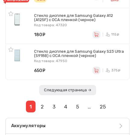
цена!
Стекло дисплея для Samsung Galaxy A12
(A125F) с OCA пленкой (черное)
Код товара: 47320
180
руб.
115
ру
Стекло дисплея для Samsung Galaxy S23 Ultra
(S918B) с OCA пленкой (черное)
Код товара: 47950
650
руб.
375
ру
Следующая страница →
1
2
3
4
5
…
25
Аккумуляторы