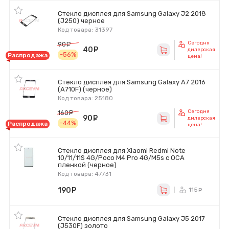
Стекло дисплея для Samsung Galaxy J2 2018
(J250) черное
Код товара: 31397
Сегодня
90
руб.
40
руб.
дилерская
-56%
Распродажа
цена!
Стекло дисплея для Samsung Galaxy A7 2016
(A710F) (черное)
Код товара: 25180
Сегодня
160
руб.
90
руб.
дилерская
-44%
Распродажа
цена!
Стекло дисплея для Xiaomi Redmi Note
10/11/11S 4G/Poco M4 Pro 4G/M5s с OCA
пленкой (черное)
Код товара: 47731
190
руб.
115
ру
Стекло дисплея для Samsung Galaxy J5 2017
(J530F) золото