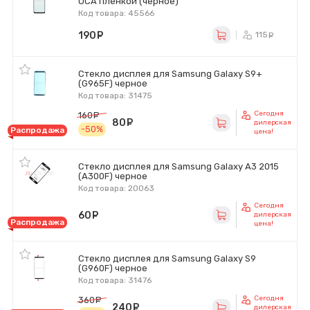
OCA пленкой (черное)
Код товара: 45566
190
руб.
115
ру
Стекло дисплея для Samsung Galaxy S9+
(G965F) черное
Код товара: 31475
Сегодня
160
руб.
80
руб.
дилерская
-50%
Распродажа
цена!
Стекло дисплея для Samsung Galaxy A3 2015
(A300F) черное
Код товара: 20063
Сегодня
60
руб.
дилерская
Распродажа
цена!
Стекло дисплея для Samsung Galaxy S9
(G960F) черное
Код товара: 31476
Сегодня
360
руб.
240
руб.
дилерская