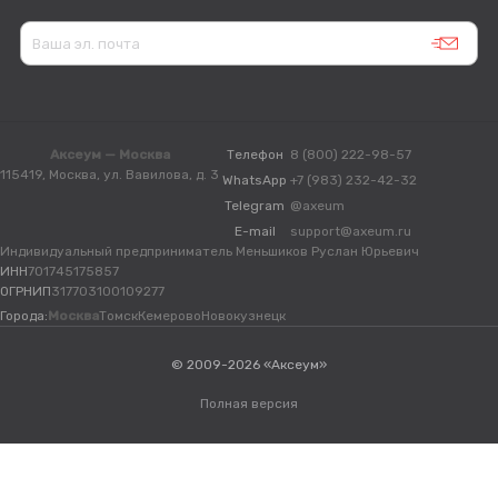
Аксеум — Москва
Телефон
8 (800) 222-98-57
115419, Москва, ул. Вавилова, д. 3
WhatsApp
+7 (983) 232-42-32
Telegram
@axeum
E-mail
support@axeum.ru
Индивидуальный предприниматель Меньшиков Руслан Юрьевич
ИНН
701745175857
ОГРНИП
317703100109277
Города:
Москва
Томск
Кемерово
Новокузнецк
© 2009-2026 «Аксеум»
Полная версия