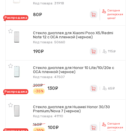
Код товара: 31918
Сегодня
80
руб.
дилерская
Распродажа
цена!
Стекло дисплея для Xiaomi Poco X5/Redmi
Note 12 с OCA пленкой (черное)
Код товара: 50660
190
руб.
115
ру
Стекло дисплея для Honor 10 Lite/10i/20e с
OCA пленкой (черное)
Код товара: 47507
200
руб.
130
руб.
65
ру
-35%
Распродажа
Стекло дисплея для Huawei Honor 30/30
Premium/Nova 7 (черное)
Код товара: 41110
Сегодня
160
руб.
100
руб.
дилерская
-38%
Распродажа