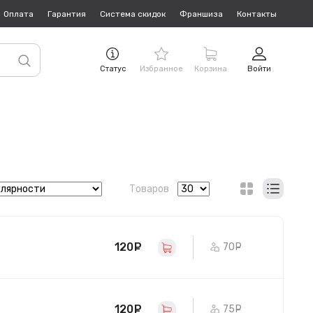
Оплата
Гарантия
Система скидок
Франшиза
Контакты
Статус
Избранное
Корзина
Войти
Товаров
120
руб.
70
руб.
120
руб.
75
руб.