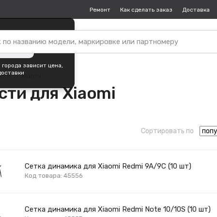
Ремонт
Как сделать заказ
Доставка
пок —
Екатеринбург
?
ть город
 города зависит цена,
доставки
асти
Xiaomi
сти для Xiaomi
Сортировать по
Сетка динамика для Xiaomi Redmi 9A/9C (10 шт)
Код товара: 45556
Сетка динамика для Xiaomi Redmi Note 10/10S (10 шт)