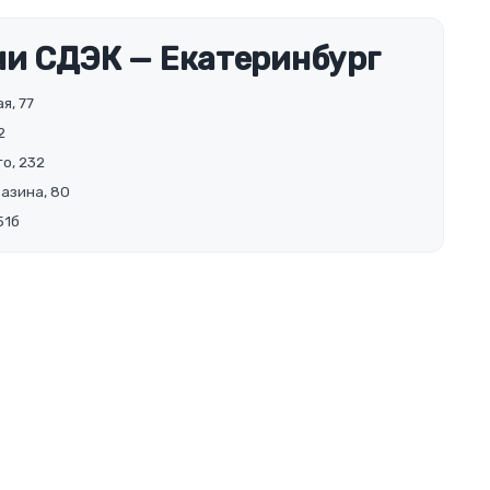
и СДЭК — Екатеринбург
я, 77
2
о, 232
Разина, 80
51б