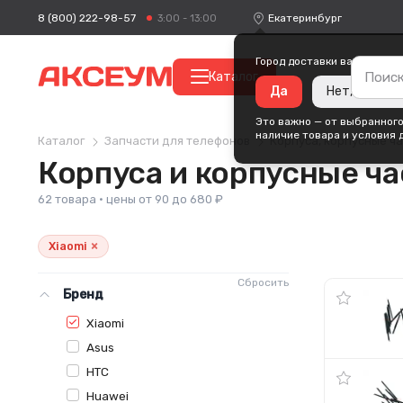
8 (800) 222-98-57
Екатеринбург
3:00 - 13:00
Город доставки ваших поку
Каталог
Да
Нет, измени
Это важно — от выбранного
наличие товара и условия 
Каталог
Запчасти для телефонов
Корпуса, корпусные ч
Корпуса и корпусные ча
62 товара · цены от 90 до 680 ₽
×
Xiaomi
Сбросить
Бренд
Xiaomi
Asus
HTC
Huawei