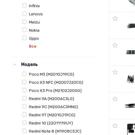
Infinix
Lenovo
Meizu
Nokia
Oppo
Все
Модель
Poco M3 (M2010J19CG)
Poco X3 NFC (M2007J20CG)
Poco X3 Pro (M2102J20SG)
Redmi 9A (M2006C3LG)
Redmi 9C (M2006C3MNG)
Redmi 9T (M2010J19CG)
Redmi 10 (22011119UY)
Redmi Note 8 (M1908C3JC)