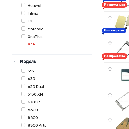
Распродажа
Huawei
Infinix
LG
Motorola
Популярное
OnePlus
Все
Распродажа
Модель
515
630
630 Dual
5130 XM
6700C
8600
8800
8800 Arte