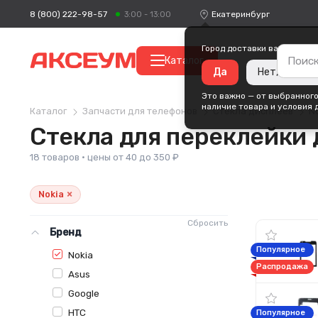
8 (800) 222-98-57
Екатеринбург
3:00 - 13:00
Город доставки ваших поку
Каталог
Да
Нет, измени
Это важно — от выбранного
наличие товара и условия 
Каталог
Запчасти для телефонов
Стекла дисплеев
N
Стекла для переклейки 
18 товаров · цены от 40 до 350 ₽
×
Nokia
Сбросить
Бренд
Популярное
Nokia
Распродажа
Asus
Google
HTC
Популярное