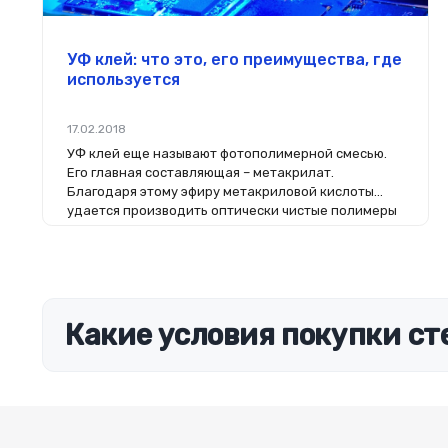
УФ клей: что это, его преимущества, где
используется
17.02.2018
УФ клей еще называют фотополимерной смесью.
Его главная составляющая – метакрилат.
Благодаря этому эфиру метакриловой кислоты
удается производить оптически чистые полимеры
с прочным клеевым швом, полностью прозрачным.
Какие условия покупки сте