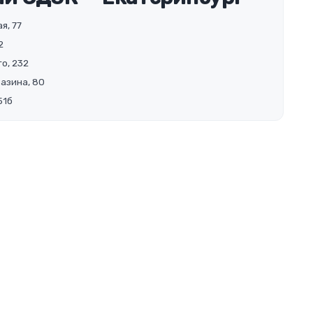
я, 77
2
о, 232
Разина, 80
51б