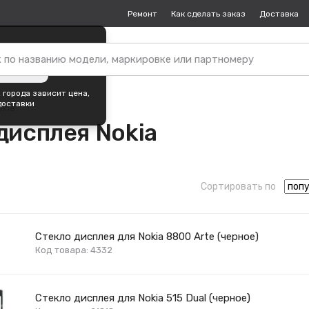
Ремонт
Как сделать заказ
Доставка
пок —
Екатеринбург
?
ть город
 города зависит цена,
доставки
okia
дисплея Nokia
Сортировать по
Стекло дисплея для Nokia 8800 Arte (черное)
Код товара: 4332
Стекло дисплея для Nokia 515 Dual (черное)