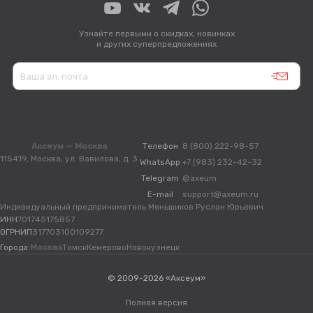
Узнайте первыми о скидках, новинках
и других суперпредложениях
Аксеум — Москва
Телефон
8 (800) 222-98-57
115419, Москва, ул. Вавилова, д. 3
WhatsApp
+7 (983) 232-42-32
Telegram
@axeum
E-mail
support@axeum.ru
Индивидуальный предприниматель Меньшиков Руслан Юрьевич
ИНН
701745175857
ОГРНИП
317703100109277
Города:
Москва
Томск
Кемерово
Новокузнецк
© 2009-2026 «Аксеум»
Полная версия