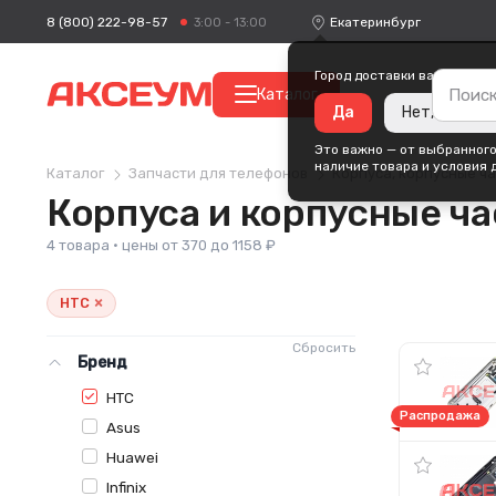
8 (800) 222-98-57
Екатеринбург
3:00 - 13:00
Город доставки ваших поку
Каталог
Да
Нет, измени
Это важно — от выбранного
наличие товара и условия 
Каталог
Запчасти для телефонов
Корпуса, корпусные ч
Корпуса и корпусные ча
4 товара · цены от 370 до 1158 ₽
×
HTC
Сбросить
Бренд
HTC
Распродажа
Asus
Huawei
Infinix