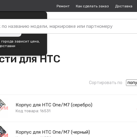
Ремонт
Как сделать заказ
Доставка
пок —
Екатеринбург
?
ть город
 города зависит цена,
доставки
асти
HTC
сти для HTC
Сортировать по
Корпус для HTC One/M7 (серебро)
Код товара: 16531
Корпус для HTC One/M7 (черный)