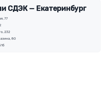
и СДЭК — Екатеринбург
я, 77
2
о, 232
Разина, 80
51б