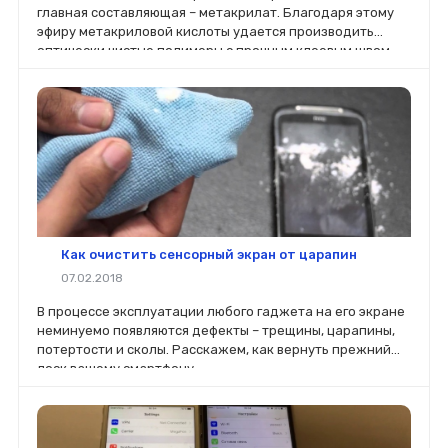
главная составляющая – метакрилат. Благодаря этому
эфиру метакриловой кислоты удается производить
оптически чистые полимеры с прочным клеевым швом,
полностью прозрачным.
Как очистить сенсорный экран от царапин
07.02.2018
В процессе эксплуатации любого гаджета на его экране
неминуемо появляются дефекты – трещины, царапины,
потертости и сколы. Расскажем, как вернуть прежний
лоск вашему смартфону.