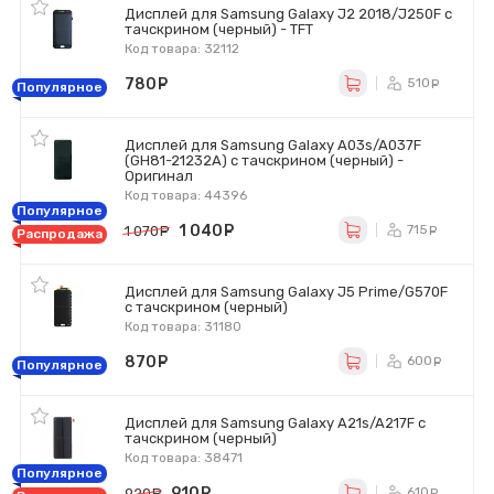
Дисплей для Samsung Galaxy J2 2018/J250F с
тачскрином (черный) - TFT
Код товара: 32112
780
руб.
510
ру
Популярное
Дисплей для Samsung Galaxy A03s/A037F
(GH81-21232A) с тачскрином (черный) -
Оригинал
Код товара: 44396
Популярное
1 040
руб.
715
1 070
руб.
ру
Распродажа
Дисплей для Samsung Galaxy J5 Prime/G570F
с тачскрином (черный)
Код товара: 31180
870
руб.
600
ру
Популярное
Дисплей для Samsung Galaxy A21s/A217F с
тачскрином (черный)
Код товара: 38471
Популярное
910
руб.
610
920
руб.
ру