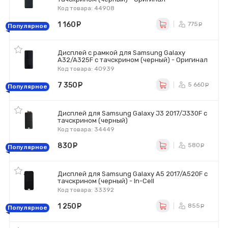
Код товара: 44908
1 160
руб.
775
ру
Популярное
Дисплей с рамкой для Samsung Galaxy
A32/A325F с тачскрином (черный) - Оригинал
Код товара: 40939
7 350
руб.
5 660
р
Популярное
Дисплей для Samsung Galaxy J3 2017/J330F с
тачскрином (черный)
Код товара: 34449
830
руб.
580
ру
Популярное
Дисплей для Samsung Galaxy A5 2017/A520F с
тачскрином (черный) - In-Cell
Код товара: 33392
1 250
руб.
855
ру
Популярное