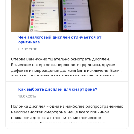
Чем аналоговый дисплей отличается от
оригинала
09.02.2018
Сперва Вам нужно тщательно осмотреть дисплей.
Всяческие потертости, неровности царапины, другие
дефекты и повреждения должны быть исключены. Если
они есть, Вы имеете дело с подделкой или, в лучшем
случае, с б/у.
Как выбрать дисплей для смартфона?
18.07.2016
Поломка дисплея – одна из наиболее распространенных
неисправностей смартфона. Чаще всего причиной
появления дефекта становится механическое
повреждение. Кроме того, проблема может быть
связана с попаданием в корпус устройства влаги или