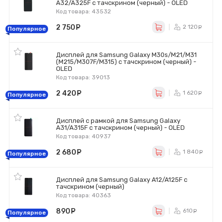
A32/A325F с тачскрином (черный) - OLED
Код товара: 43532
2 750
руб.
2 120
р
Популярное
Дисплей для Samsung Galaxy M30s/M21/M31
(M215/M307F/M315) с тачскрином (черный) -
OLED
Код товара: 39013
2 420
руб.
1 620
р
Популярное
Дисплей с рамкой для Samsung Galaxy
A31/A315F с тачскрином (черный) - OLED
Код товара: 40937
2 680
руб.
1 840
р
Популярное
Дисплей для Samsung Galaxy A12/A125F с
тачскрином (черный)
Код товара: 40363
890
руб.
610
ру
Популярное