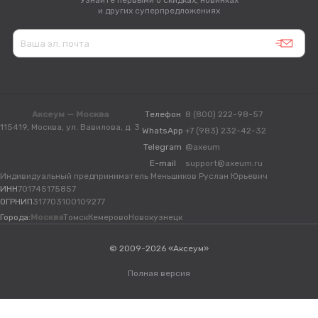
Узнайте первыми о скидках, новинках
и других суперпредложениях
Аксеум — Москва
Телефон
8 (800) 222-98-57
115419, Москва, ул. Вавилова, д. 3
WhatsApp
+7 (983) 232-42-32
Telegram
@axeum
E-mail
support@axeum.ru
Индивидуальный предприниматель Меньшиков Руслан Юрьевич
ИНН
701745175857
ОГРНИП
317703100109277
Города:
Москва
Томск
Кемерово
Новокузнецк
© 2009-2026 «Аксеум»
Полная версия