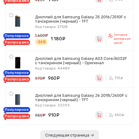
Распродажа
Дисплей для Samsung Galaxy J5 2016/J510F с
тачскрином (черный) - TFT
Код товара: 27128
Сегодня
1 600
руб.
Популярное
1 180
руб.
дилерская
-26%
Распродажа
цена!
Дисплей для Samsung Galaxy A03 Core/A032F
с тачскрином (черный) - Оригинал
Код товара: 44489
Популярное
960
руб.
715
970
руб.
ру
Распродажа
Дисплей для Samsung Galaxy J6 2018/J600F с
тачскрином (черный) - TFT
Код товара: 33393
Популярное
910
руб.
650
950
руб.
ру
Распродажа
Следующая страница →