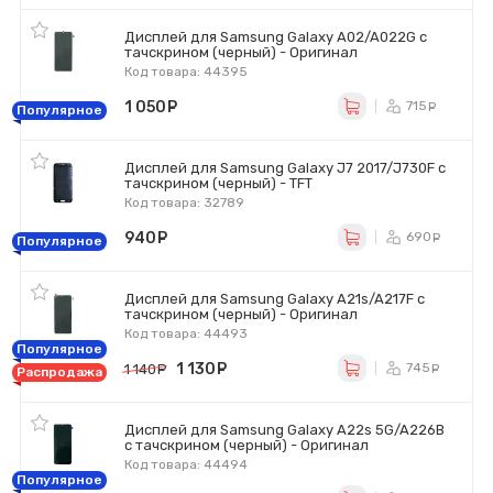
Дисплей для Samsung Galaxy A02/A022G с
тачскрином (черный) - Оригинал
Код товара: 44395
1 050
руб.
715
ру
Популярное
Дисплей для Samsung Galaxy J7 2017/J730F с
тачскрином (черный) - TFT
Код товара: 32789
940
руб.
690
ру
Популярное
Дисплей для Samsung Galaxy A21s/A217F с
тачскрином (черный) - Оригинал
Код товара: 44493
Популярное
1 130
руб.
745
1 140
руб.
ру
Распродажа
Дисплей для Samsung Galaxy A22s 5G/A226B
с тачскрином (черный) - Оригинал
Код товара: 44494
Популярное