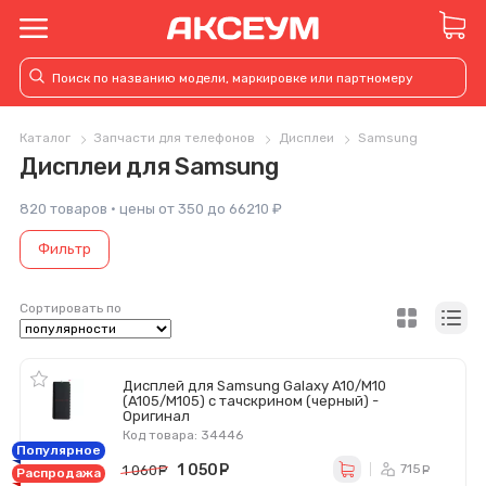
Каталог
Запчасти для телефонов
Дисплеи
Samsung
Дисплеи для Samsung
820 товаров · цены от 350 до 66210 ₽
Фильтр
Сортировать по
Дисплей для Samsung Galaxy A10/M10
(A105/M105) с тачскрином (черный) -
Оригинал
Код товара: 34446
Популярное
1 050
руб.
715
1 060
руб.
ру
Распродажа