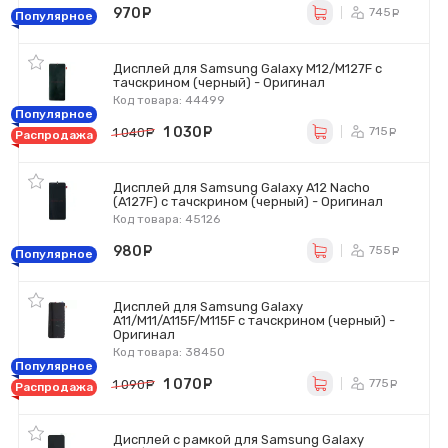
970
руб.
745
ру
Популярное
Дисплей для Samsung Galaxy M12/M127F с
тачскрином (черный) - Оригинал
Код товара: 44499
Популярное
1 030
руб.
715
1 040
руб.
ру
Распродажа
Дисплей для Samsung Galaxy A12 Nacho
(A127F) с тачскрином (черный) - Оригинал
Код товара: 45126
980
руб.
755
ру
Популярное
Дисплей для Samsung Galaxy
A11/M11/A115F/M115F с тачскрином (черный) -
Оригинал
Код товара: 38450
Популярное
1 070
руб.
775
1 090
руб.
ру
Распродажа
Дисплей с рамкой для Samsung Galaxy