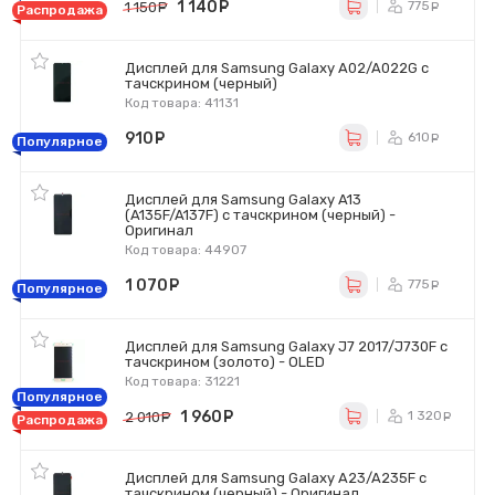
1 140
руб.
775
1 150
руб.
ру
Распродажа
Дисплей для Samsung Galaxy A02/A022G с
тачскрином (черный)
Код товара: 41131
910
руб.
610
ру
Популярное
Дисплей для Samsung Galaxy A13
(A135F/A137F) с тачскрином (черный) -
Оригинал
Код товара: 44907
1 070
руб.
775
ру
Популярное
Дисплей для Samsung Galaxy J7 2017/J730F с
тачскрином (золото) - OLED
Код товара: 31221
Популярное
1 960
руб.
1 320
2 010
руб.
р
Распродажа
Дисплей для Samsung Galaxy A23/A235F с
тачскрином (черный) - Оригинал