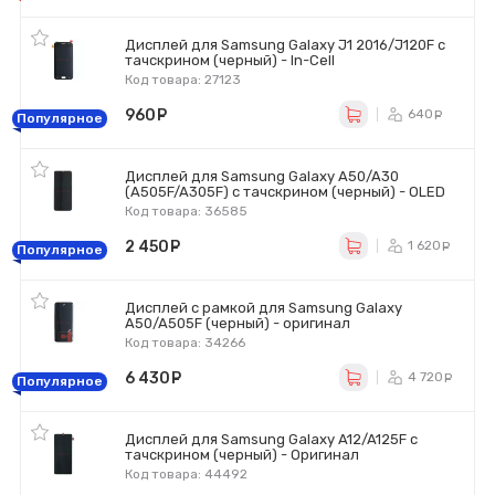
Дисплей для Samsung Galaxy J1 2016/J120F с
тачскрином (черный) - In-Cell
Код товара: 27123
960
руб.
640
ру
Популярное
Дисплей для Samsung Galaxy A50/A30
(A505F/A305F) с тачскрином (черный) - OLED
Код товара: 36585
2 450
руб.
1 620
р
Популярное
Дисплей с рамкой для Samsung Galaxy
A50/A505F (черный) - оригинал
Код товара: 34266
6 430
руб.
4 720
р
Популярное
Дисплей для Samsung Galaxy A12/A125F с
тачскрином (черный) - Оригинал
Код товара: 44492