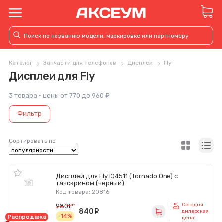
Каталог
Запчасти для телефонов
Дисплеи
Fly
Дисплеи для Fly
3 товара · цены от 770 до 960 ₽
Фильтр
Сортировать по
Дисплей для Fly IQ4511 (Tornado One) с
тачскрином (черный)
Код товара: 20816
Сегодня
980
руб.
840
руб.
дилерская
-14%
Распродажа
цена!