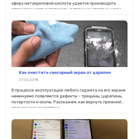
эфиру метакриловой кислоты удается производить
оптически чистые полимеры с прочным клеевым швом,
полностью прозрачным.
Как очистить сенсорный экран от царапин
07.02.2018
В процессе эксплуатации любого гаджета на его экране
неминуемо появляются дефекты – трещины, царапины,
потертости и сколы. Расскажем, как вернуть прежний
лоск вашему смартфону.