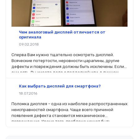
Чем аналоговый дисплей отличается от
оригинала
09.02.2018
Сперва Вам нужно тщательно осмотреть дисплей.
Всяческие потертости, неровности царапины, другие
дефекты и повреждения должны быть исключены. Если
они есть, Вы имеете дело с подделкой или, в лучшем
случае, с б/у.
Как выбрать дисплей для смартфона?
18.07.2016
Поломка дисплея – одна из наиболее распространенных
неисправностей смартфона. Чаще всего причиной
появления дефекта становится механическое
повреждение. Кроме того, проблема может быть
связана с попаданием в корпус устройства влаги или
выходом из строя контроллера на плате.