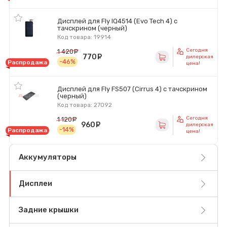
Дисплей для Fly IQ4514 (Evo Tech 4) с
тачскрином (черный)
Код товара: 19914
Сегодня
1 420
руб.
770
руб.
дилерская
-46%
Распродажа
цена!
Дисплей для Fly FS507 (Cirrus 4) с тачскрином
(черный)
Код товара: 27092
Сегодня
1 120
руб.
960
руб.
дилерская
-14%
Распродажа
цена!
Аккумуляторы
Дисплеи
Задние крышки