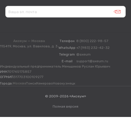
Аксеум — Москва
Телефон
8 (800) 222-98-57
115419, Москва, ул. Вавилова, д. 3
WhatsApp
+7 (983) 232-42-32
Telegram
@axeum
E-mail
support@axeum.ru
Индивидуальный предприниматель Меньшиков Руслан Юрьевич
ИНН
701745175857
ОГРНИП
317703100109277
Города:
Москва
Томск
Кемерово
Новокузнецк
© 2009-2026 «Аксеум»
Полная версия