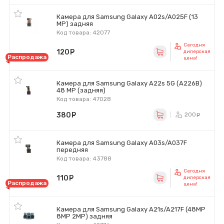
Камера для Samsung Galaxy A02s/A025F (13
MP) задняя
Код товара: 42077
Сегодня
120
руб.
дилерская
Распродажа
цена!
Камера для Samsung Galaxy A22s 5G (A226B)
48 MP (задняя)
Код товара: 47028
380
руб.
200
ру
Камера для Samsung Galaxy A03s/A037F
передняя
Код товара: 43788
Сегодня
110
руб.
дилерская
Распродажа
цена!
Камера для Samsung Galaxy A21s/A217F (48MP
8MP 2MP) задняя