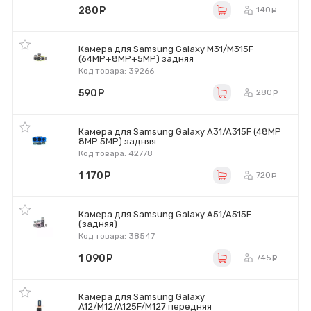
280
руб.
140
ру
Камера для Samsung Galaxy M31/M315F
(64MP+8MP+5MP) задняя
Код товара: 39266
590
руб.
280
ру
Камера для Samsung Galaxy A31/A315F (48MP
8MP 5MP) задняя
Код товара: 42778
1 170
руб.
720
ру
Камера для Samsung Galaxy A51/A515F
(задняя)
Код товара: 38547
1 090
руб.
745
ру
Камера для Samsung Galaxy
A12/M12/A125F/M127 передняя