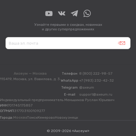
Узнайте первыми о скидках, новинках
и других суперпредложениях
Аксеум — Москва
Телефон
8 (800) 222-98-57
115419, Москва, ул. Вавилова, д. 3
WhatsApp
+7 (983) 232-42-32
Telegram
@axeum
E-mail
support@axeum.ru
Индивидуальный предприниматель Меньшиков Руслан Юрьевич
ИНН
701745175857
ОГРНИП
317703100109277
Города:
Москва
Томск
Кемерово
Новокузнецк
© 2009-2026 «Аксеум»