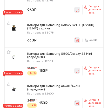
Код товара: 42776
Сегодня
960
руб.
дилерская
Распродажа
цена!
Камера для Samsung Galaxy S21 FE (G990B)
(12 MP) задняя
Код товара: 55078
630
руб.
340
ру
Камера для Samsung G800/Galaxy S5 Mini
(передняя)
Код товара: 19001
Сегодня
250
руб.
150
руб.
дилерская
-40%
Распродажа
цена!
Камера для Samsung A530F/A730F
(передняя)
Код товара: 32600
Сегодня
245
руб.
150
руб.
дилерская
-39%
Распродажа
цена!