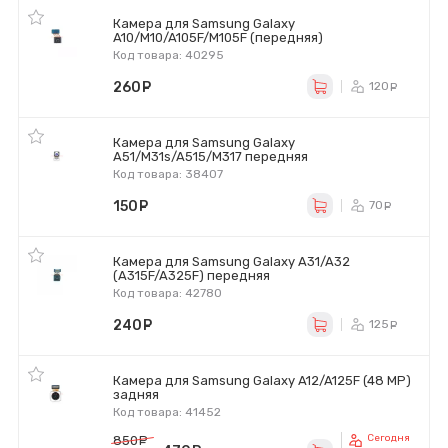
Камера для Samsung Galaxy
A10/M10/A105F/M105F (передняя)
Код товара: 40295
260
руб.
120
ру
Камера для Samsung Galaxy
A51/M31s/A515/M317 передняя
Код товара: 38407
150
руб.
70
ру
Камера для Samsung Galaxy A31/A32
(A315F/A325F) передняя
Код товара: 42780
240
руб.
125
ру
Камера для Samsung Galaxy A12/A125F (48 MP)
задняя
Код товара: 41452
Сегодня
850
руб.