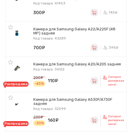
Код товара: 41453
300
руб.
145
ру
Камера для Samsung Galaxy A22/A225F (48
MP) задняя
Код товара: 43289
700
руб.
395
ру
Камера для Samsung Galaxy A20/A205 задняя
Код товара: 36122
Сегодня
200
руб.
110
руб.
дилерская
-45%
Распродажа
цена!
Камера для Samsung Galaxy A530F/A730F
задняя
Код товара: 32599
Сегодня
230
руб.
160
руб.
дилерская
-30%
Распродажа
цена!