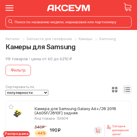
Каталог
Запчасти для телефонов
Камеры
Samsung
Камеры для Samsung
98 товаров · цены от 60 до 6210 ₽
Фильтр
Сортировать по
Камера для Samsung Galaxy A6+/J8 2018
(A605F/J810F) задняя
Код товара: 32604
Сегодня
340
руб.
190
руб.
дилерская
-44%
Распродажа
цена!