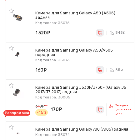
Камера для Samsung Galaxy A50 (A505)
задняя
Код товара: 35075
1 520
руб.
845
ру
Камера для Samsung Galaxy A50/A505
передняя
Код товара: 35076
160
руб.
85
ру
Камера для Samsung J530F/J730F (Galaxy J5
2017/J7 2017) задняя
Код товара: 30005
Сегодня
310
руб.
170
руб.
дилерская
-45%
Распродажа
цена!
Камера для Samsung Galaxy A10 (A105) задняя
Код товара: 35074