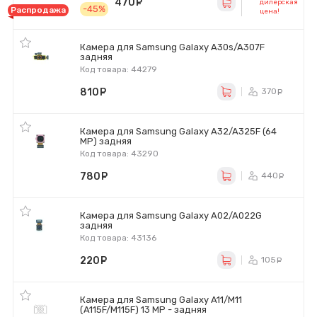
470
руб.
дилерская
-45%
Распродажа
цена!
Камера для Samsung Galaxy A30s/A307F
задняя
Код товара: 44279
810
руб.
370
ру
Камера для Samsung Galaxy A32/A325F (64
MP) задняя
Код товара: 43290
780
руб.
440
ру
Камера для Samsung Galaxy A02/A022G
задняя
Код товара: 43136
220
руб.
105
ру
Камера для Samsung Galaxy A11/M11
(A115F/M115F) 13 MP - задняя