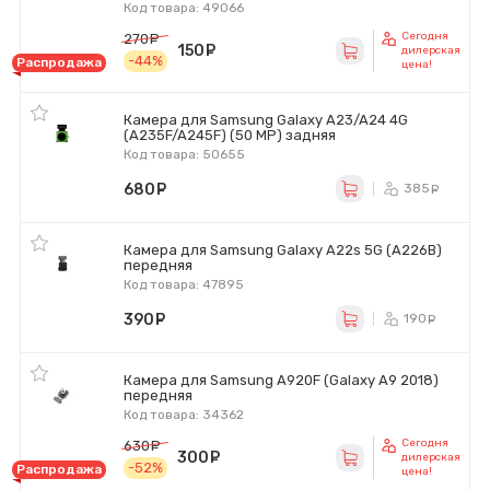
Код товара: 49066
Сегодня
270
руб.
150
руб.
дилерская
-44%
Распродажа
цена!
Камера для Samsung Galaxy A23/A24 4G
(A235F/A245F) (50 MP) задняя
Код товара: 50655
680
руб.
385
ру
Камера для Samsung Galaxy A22s 5G (A226B)
передняя
Код товара: 47895
390
руб.
190
ру
Камера для Samsung A920F (Galaxy A9 2018)
передняя
Код товара: 34362
Сегодня
630
руб.
300
руб.
дилерская
-52%
Распродажа
цена!