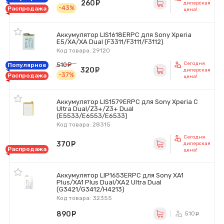
260
руб.
дилерская
-43%
Распродажа
цена!
Аккумулятор LIS1618ERPC для Sony Xperia
E5/XA/XA Dual (F3311/F3111/F3112)
Код товара: 29120
Сегодня
510
руб.
Популярное
320
руб.
дилерская
-37%
Распродажа
цена!
Аккумулятор LIS1579ERPC для Sony Xperia C
Ultra Dual/Z3+/Z3+ Dual
(E5533/E6553/E6533)
Код товара: 28315
Сегодня
370
руб.
дилерская
Распродажа
цена!
Аккумулятор LIP1653ERPC для Sony XA1
Plus/XA1 Plus Dual/XA2 Ultra Dual
(G3421/G3412/H4213)
Код товара: 32355
890
руб.
510
ру