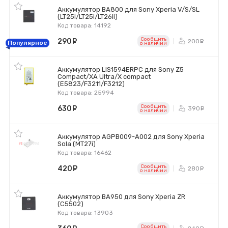
Аккумулятор BA800 для Sony Xperia V/S/SL
(LT25i/LT25i/LT26ii)
Код товара: 14192
Сообщить
290
руб.
200
ру
Популярное
o наличии
Аккумулятор LIS1594ERPC для Sony Z5
Compact/XA Ultra/X compact
(E5823/F3211/F3212)
Код товара: 25994
Сообщить
630
руб.
390
ру
o наличии
Аккумулятор AGPB009-A002 для Sony Xperia
Sola (MT27i)
Код товара: 16462
Сообщить
420
руб.
280
ру
o наличии
Аккумулятор BA950 для Sony Xperia ZR
(C5502)
Код товара: 13903
Сообщить