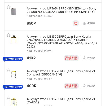
Аккумулятор LIP1654ERPC/SNYSK84 для Sony
L2 Dual/L3 Dual/XA2 Dual (H4311/I4312/H4113)
Код товара: 32357
850
руб.
490
ру
Аккумулятор LIS1502ERPC для Sony Xperia
Z/C/M2/M2 Dual/M2 Aqua/E3/E3 Dual/D2
(C6603/C2305/D2303/D2302/D2403/D2203/D
2212)
Код товара: 14194
Сообщить
410
руб.
290
ру
Популярное
o наличии
Аккумулятор LIS1529ERPC для Sony Xperia Z1
Compact (D5503/M51W)
Код товара: 16959
Сообщить
400
руб.
250
ру
Популярное
o наличии
Аккумулятор LIS1525ERPC для Sony Xperia Z1
(C6903)