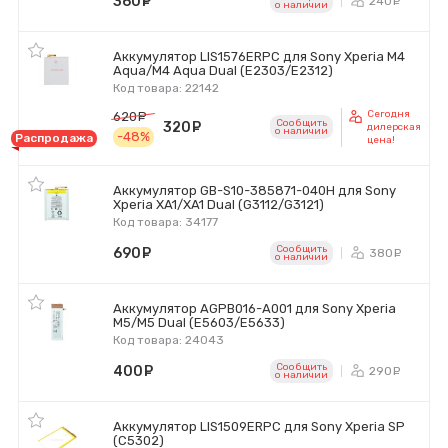
360
руб.
240
ру
o наличии
Аккумулятор LIS1576ERPC для Sony Xperia M4
Aqua/M4 Aqua Dual (E2303/E2312)
Код товара: 22142
Сегодня
620
руб.
Сообщить
320
руб.
дилерская
o наличии
-48%
Распродажа
цена!
Аккумулятор GB-S10-385871-040H для Sony
Xperia XA1/XA1 Dual (G3112/G3121)
Код товара: 34177
Сообщить
690
руб.
380
ру
o наличии
Аккумулятор AGPB016-A001 для Sony Xperia
M5/M5 Dual (E5603/E5633)
Код товара: 24043
Сообщить
400
руб.
290
ру
o наличии
Аккумулятор LIS1509ERPC для Sony Xperia SP
(C5302)