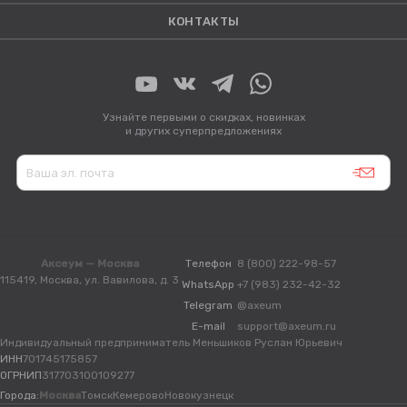
КОНТАКТЫ
Узнайте первыми о скидках, новинках
и других суперпредложениях
Аксеум — Москва
Телефон
8 (800) 222-98-57
115419, Москва, ул. Вавилова, д. 3
WhatsApp
+7 (983) 232-42-32
Telegram
@axeum
E-mail
support@axeum.ru
Индивидуальный предприниматель Меньшиков Руслан Юрьевич
ИНН
701745175857
ОГРНИП
317703100109277
Города:
Москва
Томск
Кемерово
Новокузнецк