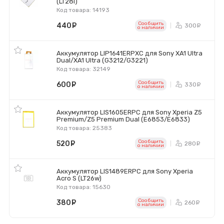
(LT28i)
Код товара: 14193
Сообщить
440
руб.
300
ру
o наличии
Аккумулятор LIP1641ERPXC для Sony XA1 Ultra
Dual/XA1 Ultra (G3212/G3221)
Код товара: 32149
Сообщить
600
руб.
330
ру
o наличии
Аккумулятор LIS1605ERPC для Sony Xperia Z5
Premium/Z5 Premium Dual (E6853/E6833)
Код товара: 25383
Сообщить
520
руб.
280
ру
o наличии
Аккумулятор LIS1489ERPC для Sony Xperia
Acro S (LT26w)
Код товара: 15630
Сообщить
380
руб.
260
ру
o наличии