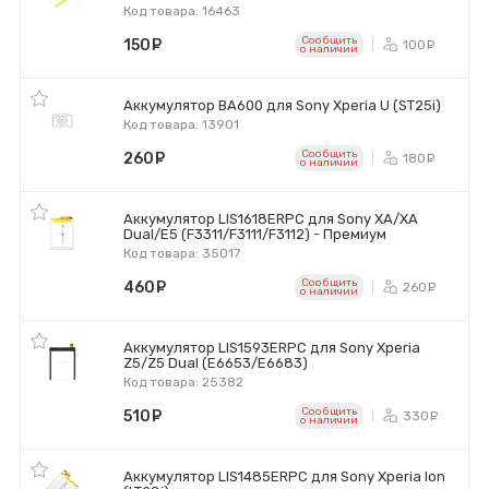
Код товара: 16463
Сообщить
150
руб.
100
ру
o наличии
Аккумулятор BA600 для Sony Xperia U (ST25i)
Код товара: 13901
Сообщить
260
руб.
180
ру
o наличии
Аккумулятор LIS1618ERPC для Sony XA/XA
Dual/E5 (F3311/F3111/F3112) - Премиум
Код товара: 35017
Сообщить
460
руб.
260
ру
o наличии
Аккумулятор LIS1593ERPC для Sony Xperia
Z5/Z5 Dual (E6653/E6683)
Код товара: 25382
Сообщить
510
руб.
330
ру
o наличии
Аккумулятор LIS1485ERPC для Sony Xperia Ion