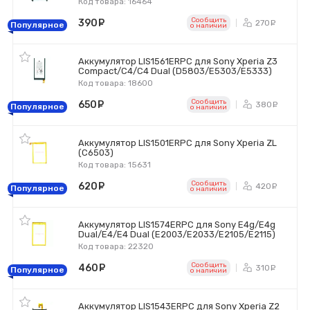
Код товара: 16464
Сообщить
390
руб.
270
ру
Популярное
o наличии
Аккумулятор LIS1561ERPC для Sony Xperia Z3
Compact/C4/C4 Dual (D5803/E5303/E5333)
Код товара: 18600
Сообщить
650
руб.
380
ру
Популярное
o наличии
Аккумулятор LIS1501ERPC для Sony Xperia ZL
(C6503)
Код товара: 15631
Сообщить
620
руб.
420
ру
Популярное
o наличии
Аккумулятор LIS1574ERPC для Sony E4g/E4g
Dual/E4/E4 Dual (E2003/E2033/E2105/E2115)
Код товара: 22320
Сообщить
460
руб.
310
ру
Популярное
o наличии
Аккумулятор LIS1543ERPC для Sony Xperia Z2