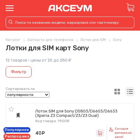
Каталог
Запчасти для телефонов
Лотки для SIM
Sony
Лотки для SIM карт Sony
12 товаров · цены от 25 до 280 ₽
Фильтр
Сортировать по
Лоток SIM для Sony D5803/D6603/D6633
(Xperia Z3 Compact/Z3/Z3 Dual)
Код товара: 19008
Сегодня
Популярное
40
руб.
дилерская
Распродажа
цена!