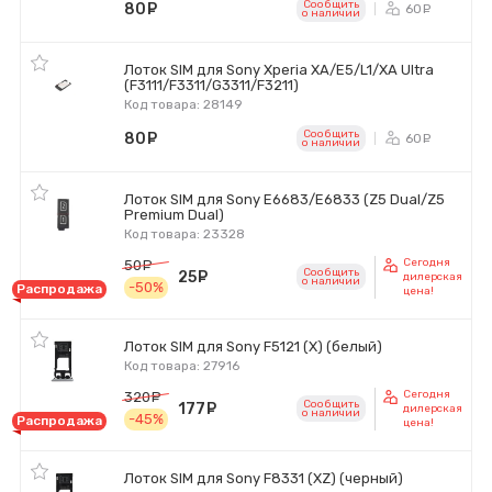
Сообщить
80
руб.
60
ру
o наличии
Лоток SIM для Sony Xperia XA/E5/L1/XA Ultra
(F3111/F3311/G3311/F3211)
Код товара: 28149
Сообщить
80
руб.
60
ру
o наличии
Лоток SIM для Sony E6683/E6833 (Z5 Dual/Z5
Premium Dual)
Код товара: 23328
Сегодня
50
руб.
Сообщить
25
руб.
дилерская
o наличии
-50%
Распродажа
цена!
Лоток SIM для Sony F5121 (X) (белый)
Код товара: 27916
Сегодня
320
руб.
Сообщить
177
руб.
дилерская
o наличии
-45%
Распродажа
цена!
Лоток SIM для Sony F8331 (XZ) (черный)