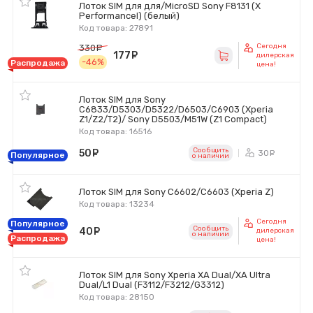
Лоток SIM для для/MicroSD Sony F8131 (X
Performancel) (белый)
Код товара: 27891
Сегодня
330
руб.
177
руб.
дилерская
-46%
Распродажа
цена!
Лоток SIM для Sony
C6833/D5303/D5322/D6503/C6903 (Xperia
Z1/Z2/T2)/ Sony D5503/M51W (Z1 Compact)
Код товара: 16516
Сообщить
50
руб.
30
ру
Популярное
o наличии
Лоток SIM для Sony C6602/C6603 (Xperia Z)
Код товара: 13234
Сегодня
Популярное
Сообщить
40
руб.
дилерская
o наличии
Распродажа
цена!
Лоток SIM для Sony Xperia XA Dual/XA Ultra
Dual/L1 Dual (F3112/F3212/G3312)
Код товара: 28150