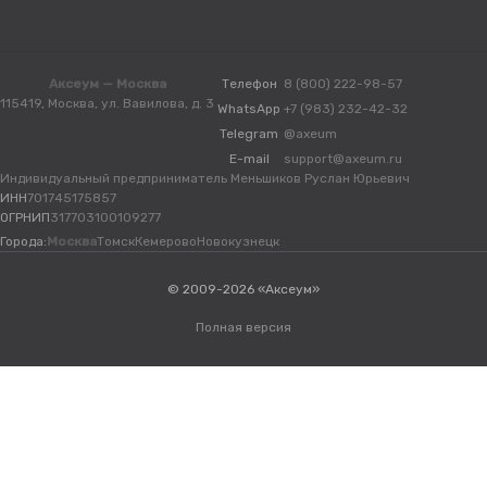
Аксеум — Москва
Телефон
8 (800) 222-98-57
115419, Москва, ул. Вавилова, д. 3
WhatsApp
+7 (983) 232-42-32
Telegram
@axeum
E-mail
support@axeum.ru
Индивидуальный предприниматель Меньшиков Руслан Юрьевич
ИНН
701745175857
ОГРНИП
317703100109277
Города:
Москва
Томск
Кемерово
Новокузнецк
© 2009-2026 «Аксеум»
Полная версия