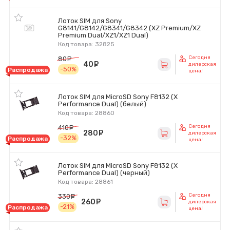
Лоток SIM для Sony
G8141/G8142/G8341/G8342 (XZ Premium/XZ
Premium Dual/XZ1/XZ1 Dual)
Код товара: 32825
Сегодня
80
руб.
40
руб.
дилерская
-50%
Распродажа
цена!
Лоток SIM для MicroSD Sony F8132 (X
Performance Dual) (белый)
Код товара: 28860
Сегодня
410
руб.
280
руб.
дилерская
-32%
Распродажа
цена!
Лоток SIM для MicroSD Sony F8132 (X
Performance Dual) (черный)
Код товара: 28861
Сегодня
330
руб.
260
руб.
дилерская
-21%
Распродажа
цена!