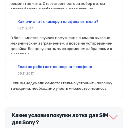
ремонт гаджета. Ответственность за выбор в этом
случае берет на себя мастер. Более того, на
комплектующие будет распространяться гарантия. Если
вы планируете делать ремонт самостоятельно, то выбор
Как очистить камеру телефона от пыли?
деталей определит его качество. Желательно, чтобы
07.11.2017
перед покупкой нового модуля старый был в руках. Так
легче сориентироваться в разъемах, элементах
В большинстве случаев помутнение снимков вызвано
крепления, электрических параметрах и прочих
механическим загрязнением, а вовсе не устареванием
характеристиках.
девайса. Вездесущая пыль со временем забралась и в
смартфон.
Если не работает сенсор на телефоне
08.11.2017
Если вы надумали самостоятельно устранить поломку
тачскрина, необходимо учесть множество нюансов.
Какие условия покупки лотка для SIM
для Sony ?