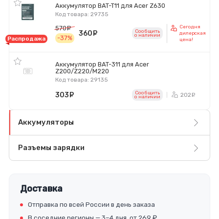
Аккумулятор BAT-T11 для Acer Z630
Код товара: 29735
Сегодня
570
руб.
Сообщить
360
руб.
дилерская
o наличии
-37%
Распродажа
цена!
Аккумулятор BAT-311 для Acer
Z200/Z220/M220
Код товара: 29135
Сообщить
303
руб.
202
ру
o наличии
Аккумуляторы
Разъемы зарядки
Доставка
Отправка по всей России в день заказа
В соседние регионы — 3–4 дня, от 269 ₽