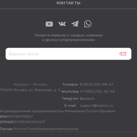
КОНТАКТЫ
Узнайте первыми о скидках, новинках
и других суперпредложениях
Аксеум — Москва
Телефон
8 (800) 222-98-57
115419, Москва, ул. Вавилова, д. 3
WhatsApp
+7 (983) 232-42-32
Telegram
@axeum
E-mail
support@axeum.ru
Индивидуальный предприниматель Меньшиков Руслан Юрьевич
ИНН
701745175857
ОГРНИП
317703100109277
Города:
Москва
Томск
Кемерово
Новокузнецк