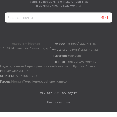
Узнайте первыми о скидках, новинках
и других суперпредложениях
Аксеум — Москва
Телефон
8 (800) 222-98-57
115419, Москва, ул. Вавилова, д. 3
WhatsApp
+7 (983) 232-42-32
Telegram
@axeum
E-mail
support@axeum.ru
Индивидуальный предприниматель Меньшиков Руслан Юрьевич
ИНН
701745175857
ОГРНИП
317703100109277
Города:
Москва
Томск
Кемерово
Новокузнецк
© 2009-2026 «Аксеум»
Полная версия