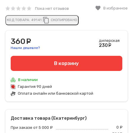
favorite
В избранное
Пока нет отзывов
content_copy
КОД ТОВАРА:
49141
СКОПИРОВАНО
360
руб.
дилерская
230
руб
Нашли дешевле?
В корзину
В наличии
Гарантия 90 дней
Оплата онлайн или банковской картой
Доставка товара (Екатеринбург)
0
р
При заказе от 5 000
руб.