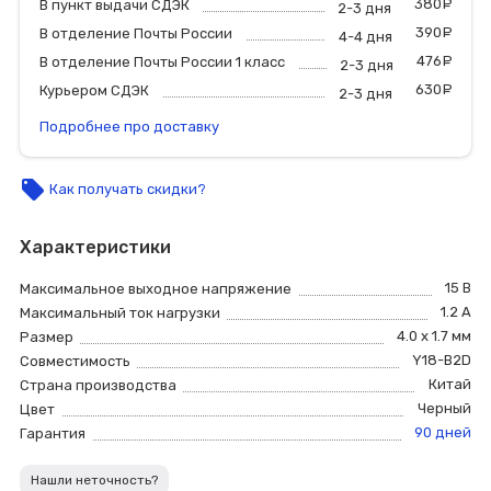
380
р
В пункт выдачи СДЭК
2-3 дня
390
р
В отделение Почты России
4-4 дня
476
р
В отделение Почты России 1 класс
2-3 дня
630
р
Курьером СДЭК
2-3 дня
Подробнее про доставку
local_offer
Как получать скидки?
Характеристики
15 В
Максимальное выходное напряжение
1.2 A
Максимальный ток нагрузки
4.0 x 1.7 мм
Размер
Y18-B2D
Совместимость
Китай
Страна производства
Черный
Цвет
90 дней
Гарантия
Нашли неточность?