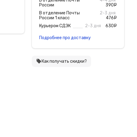
В отделение Почты
4-4 дня
России
390
руб
В отделение Почты
2-3 дня
России 1 класс
476
руб
Курьером СДЭК
2-3 дня
630
руб
Подробнее про доставку
local_offer
Как получать скидки?