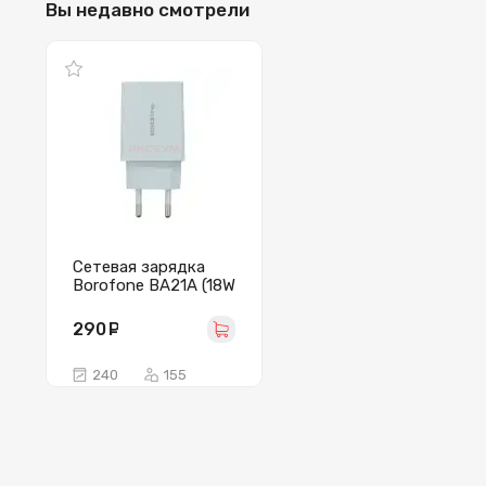
Вы недавно смотрели
Сетевая зарядка
Borofone BA21A (18W
QС3.0) белая
290
руб.
240
155