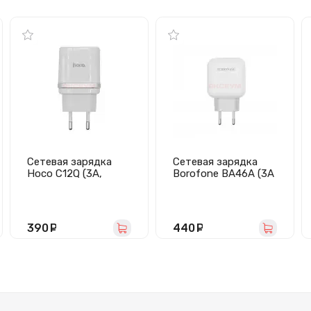
Сетевая зарядка
Сетевая зарядка
Hoco C12Q (3A,
Borofone BA46A (3А
QС3.0) белая
QC3.0 PD) белая
390
руб.
440
руб.