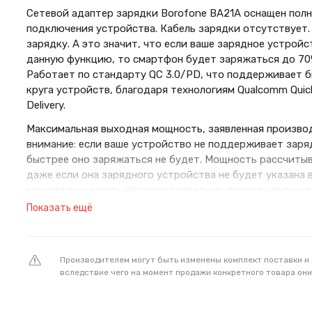
Сетевой адаптер зарядки Borofone BA21A оснащен пол
подключения устройства. Кабель зарядки отсутствуе
зарядку. А это значит, что если ваше зарядное устро
данную функцию, то смартфон будет заряжаться до 70%
Работает по стандарту QC 3.0/PD, что поддерживает 
круга устройств, благодаря технологиям Qualcomm Quic
Delivery.
Максимальная выходная мощность, заявленная производ
внимание: если ваше устройство не поддерживает заря
быстрее оно заряжаться не будет. Мощность рассчитывает
даже если она зарядного устройства не будет указана 
можете вычислить её самостоятельно, просто умножив 
внимание: если ваше устройство не поддерживает заряд
Показать ещё
быстрее оно заряжаться не будет.
Максимальное выходное напряжение - 12 В.
Производителем могут быть изменены комплект поставки и
вследствие чего на момент продажи конкретного товара они