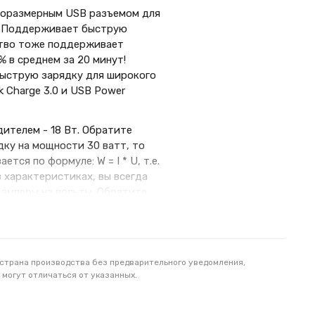
норазмерным USB разъемом для
т. Поддерживает быструю
йство тоже поддерживает
 в среднем за 20 минут!
быструю зарядку для широкого
k Charge 3.0 и USB Power
ителем - 18 Вт. Обратите
дку на мощности 30 ватт, то
ся по формуле: W = I * U, т.е.
в характеристиках, вы всегда
амперы на вольты. Обратите
ку на мощности 18 Вт, то
 страна производства без предварительного уведомления,
 могут отличаться от указанных.