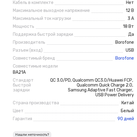
Кабель в комплекте
Нет
Максимальное выходное напряжение
12 В
Максимальный ток нагрузки
3 А
Мощность
18 Вт
Поддержка быстрой зарядки
Да
Производитель
Borofone
Разъем (вход)
USB
Совместимый бренд
Borofone
Совместимые модели
BA21A
Стандарт
QC 3.0/PD
,
Qualcomm QC3.0/Huawei FCP
,
быстрой
Qualcomm Quick Charge 2.0
,
зарядки
Samsung Adaptive Fast Charger
,
USB Power Delivery
Страна производства
Китай
Цвет
Белый
Гарантия
90 дней
Нашли неточность?