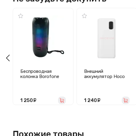
Беспроводная
Внешний
колонка Borofone
аккумулятор Hoco
BR25 Crazy sound
J158 Pro 10000 mAh
(черная)
(22.5W, 20W, PD,
Type-C, LCD) Белый
1 250
руб.
1 240
руб.
Похожие товары