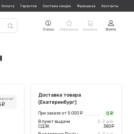
Оплата
Гарантия
Система скидок
Франшиза
Контакты
Статус
Избранное
Корзина
Войти
я
Доставка товара
ерская
(Екатеринбург)
5
руб.
При заказе от 5 000
руб.
0
руб
В пункт выдачи
2-3 дня
СДЭК
380
руб