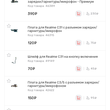
зарядки/гарнитуры/микрофон - Премиум
Код товара: 46389
390
руб.
230
ру
Плата для Realme C31 с разъемом зарядки/
гарнитуры/микрофон
Код товара: 46315
120
руб.
75
ру
Шлейф для Realme C31 на кнопку включения
Код товара: 49149
70
руб.
45
ру
Плата для Realme C3/5 с разъемом зарядки/
гарнитуры/микрофоном
Код товара: 42622
150
руб.
95
ру