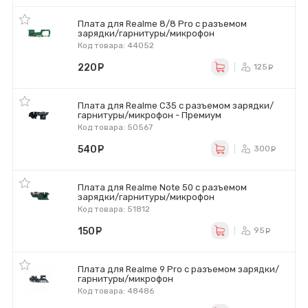
Плата для Realme 8/8 Pro с разъемом
зарядки/гарнитуры/микрофон
Код товара: 44052
220
руб.
125
ру
Плата для Realme C35 с разъемом зарядки/
гарнитуры/микрофон - Премиум
Код товара: 50567
540
руб.
300
ру
Плата для Realme Note 50 с разъемом
зарядки/гарнитуры/микрофон
Код товара: 51812
150
руб.
95
ру
Плата для Realme 9 Pro с разъемом зарядки/
гарнитуры/микрофон
Код товара: 48486