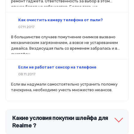
ремонт гаджета. Ответственность за выбор в этом
случае берет на себя мастер. Более того, на
комплектующие будет распространяться гарантия. Если
вы планируете делать ремонт самостоятельно, то выбор
Как очистить камеру телефона от пыли?
деталей определит его качество. Желательно, чтобы
07.11.2017
перед покупкой нового модуля старый был в руках. Так
легче сориентироваться в разъемах, элементах
В большинстве случаев помутнение снимков вызвано
крепления, электрических параметрах и прочих
механическим загрязнением, а вовсе не устареванием
характеристиках.
девайса. Вездесущая пыль со временем забралась и в
смартфон.
Если не работает сенсор на телефоне
08.11.2017
Если вы надумали самостоятельно устранить поломку
тачскрина, необходимо учесть множество нюансов.
Какие условия покупки шлейфа для
Realme ?