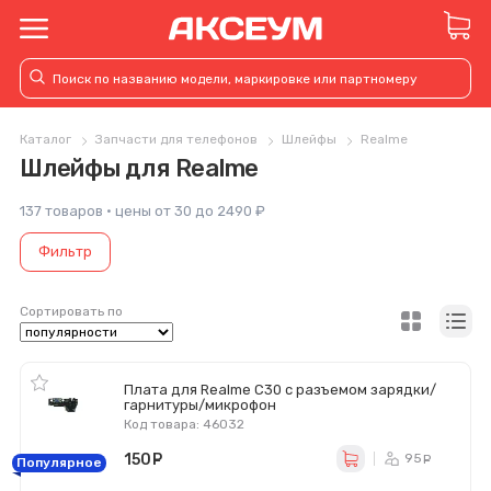
Каталог
Запчасти для телефонов
Шлейфы
Realme
Шлейфы для Realme
137 товаров · цены от 30 до 2490 ₽
Фильтр
Сортировать по
Плата для Realme C30 с разъемом зарядки/
гарнитуры/микрофон
Код товара: 46032
150
руб.
95
ру
Популярное