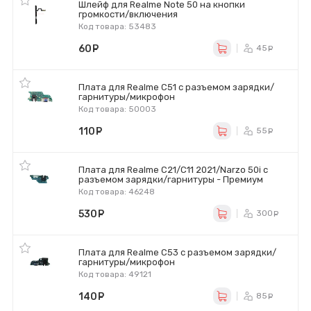
Шлейф для Realme Note 50 на кнопки
громкости/включения
Код товара: 53483
60
руб.
45
ру
Плата для Realme C51 с разъемом зарядки/
гарнитуры/микрофон
Код товара: 50003
110
руб.
55
ру
Плата для Realme C21/C11 2021/Narzo 50i с
разъемом зарядки/гарнитуры - Премиум
Код товара: 46248
530
руб.
300
ру
Плата для Realme C53 с разъемом зарядки/
гарнитуры/микрофон
Код товара: 49121
140
руб.
85
ру