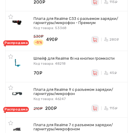
200
руб.
115
ру
Плата для Realme C33 с разъемом зарядки/
гарнитуры/микрофон - Премиум
Код товара: 53368
530
руб.
490
руб.
280
ру
-8%
Распродажа
Шлейф для Realme 8i на кнопки громкости
Код товара: 48218
70
руб.
45
ру
Плата для Realme 9 с разъемом зарядки/
гарнитуры/микрофон
Код товара: 46247
200
руб.
115
210
руб.
ру
Распродажа
Плата для Realme 7 с разъемом зарядки/
гарнитуры/микрофоном