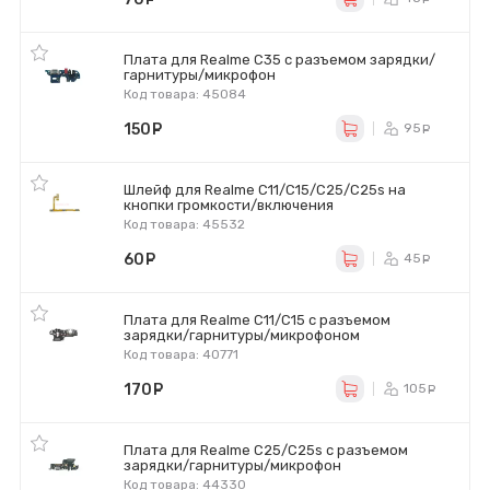
Плата для Realme C35 с разъемом зарядки/
гарнитуры/микрофон
Код товара: 45084
150
руб.
95
ру
Шлейф для Realme C11/C15/C25/C25s на
кнопки громкости/включения
Код товара: 45532
60
руб.
45
ру
Плата для Realme C11/C15 с разъемом
зарядки/гарнитуры/микрофоном
Код товара: 40771
170
руб.
105
ру
Плата для Realme C25/C25s с разъемом
зарядки/гарнитуры/микрофон
Код товара: 44330