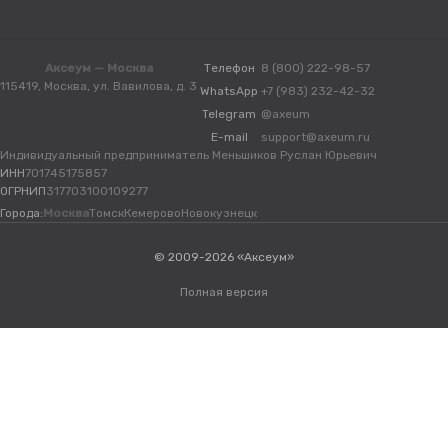
Аксеум — Москва
Телефон
8 (800) 222-98-57
115419, Москва, ул. Вавилова, д. 3
WhatsApp
+7 (983) 232-42-32
Telegram
@axeum
E-mail
support@axeum.ru
Индивидуальный предприниматель Меньшиков Руслан Юрьевич
ИНН
701745175857
ОГРНИП
317703100109277
Города:
Москва
Томск
Кемерово
Новокузнецк
© 2009-2026 «Аксеум»
Полная версия