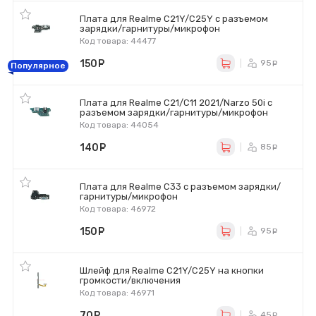
Плата для Realme C21Y/C25Y с разъемом
зарядки/гарнитуры/микрофон
Код товара: 44477
150
руб.
95
ру
Популярное
Плата для Realme C21/C11 2021/Narzo 50i с
разъемом зарядки/гарнитуры/микрофон
Код товара: 44054
140
руб.
85
ру
Плата для Realme C33 с разъемом зарядки/
гарнитуры/микрофон
Код товара: 46972
150
руб.
95
ру
Шлейф для Realme C21Y/C25Y на кнопки
громкости/включения
Код товара: 46971
70
руб.
45
ру