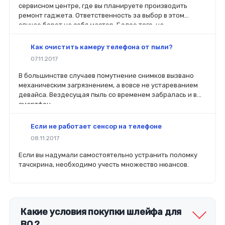
сервисном центре, где вы планируете производить
ремонт гаджета. Ответственность за выбор в этом
случае берет на себя мастер. Более того, на
комплектующие будет распространяться гарантия. Если
вы планируете делать ремонт самостоятельно, то выбор
Как очистить камеру телефона от пыли?
деталей определит его качество. Желательно, чтобы
07.11.2017
перед покупкой нового модуля старый был в руках. Так
легче сориентироваться в разъемах, элементах
В большинстве случаев помутнение снимков вызвано
крепления, электрических параметрах и прочих
механическим загрязнением, а вовсе не устареванием
характеристиках.
девайса. Вездесущая пыль со временем забралась и в
смартфон.
Если не работает сенсор на телефоне
08.11.2017
Если вы надумали самостоятельно устранить поломку
тачскрина, необходимо учесть множество нюансов.
Какие условия покупки шлейфа для
BQ ?