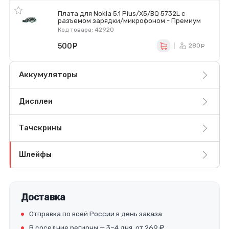
Плата для Nokia 5.1 Plus/X5/BQ 5732L с
разъемом зарядки/микрофоном - Премиум
Код товара: 42920
500
руб.
280
ру
Аккумуляторы
Дисплеи
Тачскрины
Шлейфы
Доставка
Отправка по всей России в день заказа
В соседние регионы — 3–4 дня, от 269 ₽