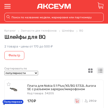
Каталог
Запчасти для телефонов
Шлейфы
BQ
Шлейфы для BQ
2 товара · цены от 170 до 500 ₽
Фильтр
Сортировать по
Плата для Nokia 5.1 Plus/X5/BQ 5732L Aurora
SE с разъемом зарядки/микрофоном
Код товара: 34205
170
руб.
280
ру
Популярное