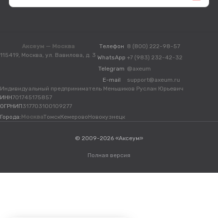
Аксеум — Москва
Телефон
8 (800) 222-98-57
115419, Москва, ул. Вавилова, д. 3
WhatsApp
+7 (983) 232-42-32
Telegram
@axeum
E-mail
support@axeum.ru
Индивидуальный предприниматель Меньшиков Руслан Юрьевич
ИНН
701745175857
ОГРНИП
317703100109277
Города:
Москва
Томск
Кемерово
Новокузнецк
© 2009-2026 «Аксеум»
Полная версия