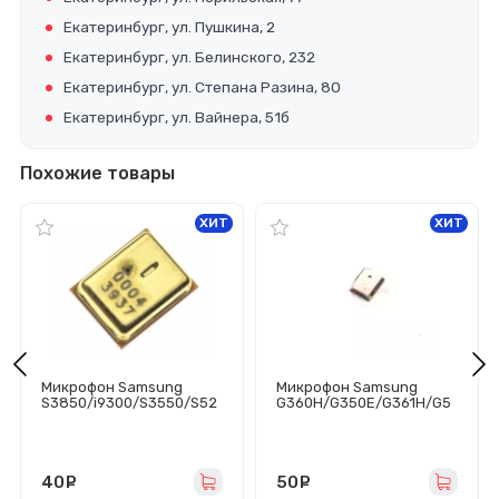
Екатеринбург, ул. Пушкина, 2
Екатеринбург, ул. Белинского, 232
Екатеринбург, ул. Степана Разина, 80
Екатеринбург, ул. Вайнера, 51б
Похожие товары
ХИТ
ХИТ
Микрофон Samsung
Микрофон Samsung
S3850/i9300/S3550/S52
G360H/G350E/G361H/G5
50/S5260/
30H/G531H/G532F/J100F/
S5560/S5600/S6703/N70
T230/T231/K410/J320F
00/S7230/S7350 -
Оригинал
40
руб.
50
руб.