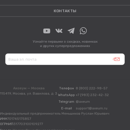
КОНТАКТЫ
Узнайте первыми о скидках, новинках
и других суперпредложениях
Аксеум — Москва
Телефон
8 (800) 222-98-57
115419, Москва, ул. Вавилова, д. 3
WhatsApp
+7 (983) 232-42-32
Telegram
@axeum
E-mail
support@axeum.ru
Индивидуальный предприниматель Меньшиков Руслан Юрьевич
ИНН
701745175857
ОГРНИП
317703100109277