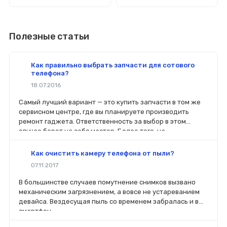
Полезные статьи
Как правильно выбрать запчасти для сотового
телефона?
18.07.2016
Самый лучший вариант — это купить запчасти в том же
сервисном центре, где вы планируете производить
ремонт гаджета. Ответственность за выбор в этом
случае берет на себя мастер. Более того, на
комплектующие будет распространяться гарантия. Если
вы планируете делать ремонт самостоятельно, то выбор
Как очистить камеру телефона от пыли?
деталей определит его качество. Желательно, чтобы
07.11.2017
перед покупкой нового модуля старый был в руках. Так
легче сориентироваться в разъемах, элементах
В большинстве случаев помутнение снимков вызвано
крепления, электрических параметрах и прочих
механическим загрязнением, а вовсе не устареванием
характеристиках.
девайса. Вездесущая пыль со временем забралась и в
смартфон.