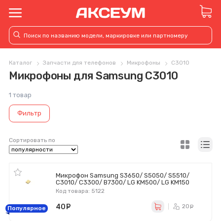
Каталог
Запчасти для телефонов
Микрофоны
C3010
Микрофоны для Samsung C3010
1 товар
Фильтр
Сортировать по
Микрофон Samsung S3650/ S5050/ S5510/
C3010/ C3300/ B7300/ LG KM500/ LG KM150
Код товара: 5122
40
руб.
20
ру
Популярное