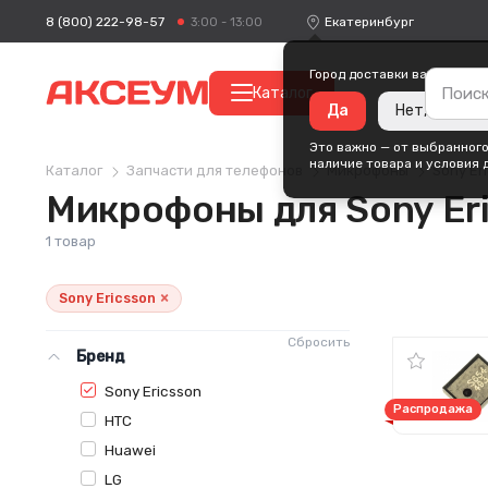
8 (800) 222-98-57
Екатеринбург
3:00 - 13:00
Город доставки ваших поку
Каталог
Да
Нет, измени
Это важно — от выбранного
наличие товара и условия 
Каталог
Запчасти для телефонов
Микрофоны
Sony Er
Микрофоны для Sony Er
1 товар
×
Sony Ericsson
Сбросить
Бренд
Sony Ericsson
Распродажа
HTC
Huawei
LG