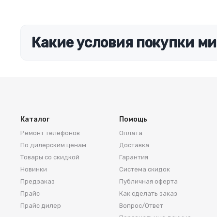
гарантия. Если вы планируете делать ремонт
самостоятельно, то выбор деталей определит его
качество. Желательно, чтобы перед покупкой
нового модуля старый был в руках. Так легче
сориентироваться в разъемах, элементах
Какие условия покупки ми
крепления, электрических параметрах и прочих
характеристиках.
Каталог
Помощь
Ремонт телефонов
Оплата
По дилерским ценам
Доставка
Товары со скидкой
Гарантия
Новинки
Система скидок
Предзаказ
Публичная оферта
Прайс
Как сделать заказ
Прайс дилер
Вопрос/Ответ