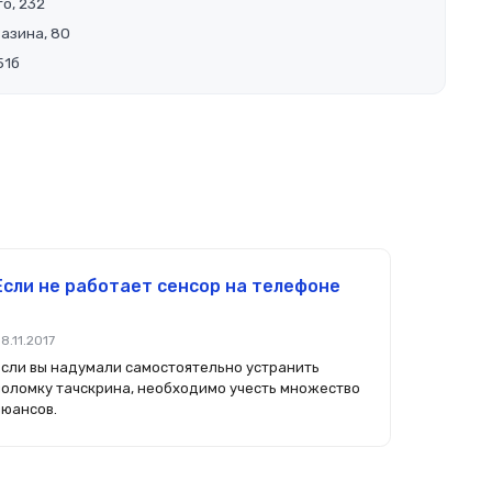
о, 232
Разина, 80
51б
Если не работает сенсор на телефоне
8.11.2017
Если вы надумали самостоятельно устранить
поломку тачскрина, необходимо учесть множество
нюансов.