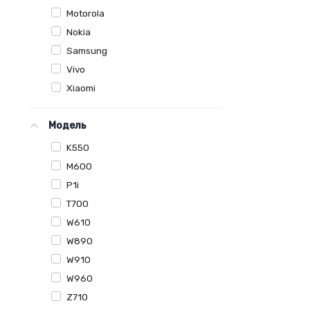
Motorola
Nokia
Samsung
Vivo
Xiaomi
Модель
K550
M600
P1i
T700
W610
W890
W910
W960
Z710