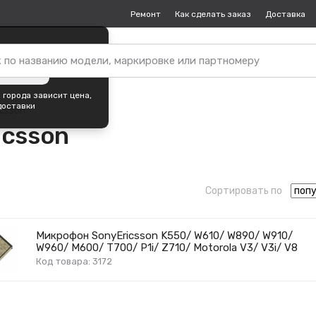
Ремонт
Как сделать заказ
Доставка
пок —
Екатеринбург
?
ть город
 города зависит цена,
доставки
icsson
icsson
Сортировать по
Микрофон SonyEricsson K550/ W610/ W890/ W910/
W960/ M600/ T700/ P1i/ Z710/ Motorola V3/ V3i/ V8
Код товара: 3172