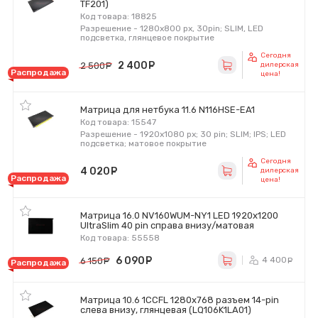
TF201)
Код товара: 18825
Разрешение - 1280x800 px, 30pin; SLIM, LED
подсветка, глянцевое покрытие
Сегодня
2 400
руб.
2 500
руб.
дилерская
Распродажа
цена!
Матрица для нетбука 11.6 N116HSE-EA1
Код товара: 15547
Разрешение - 1920x1080 px; 30 pin; SLIM; IPS; LED
подсветка; матовое покрытие
Сегодня
4 020
руб.
дилерская
Распродажа
цена!
Матрица 16.0 NV160WUM-NY1 LED 1920x1200
UltraSlim 40 pin справа внизу/матовая
Код товара: 55558
6 090
руб.
4 400
6 150
руб.
р
Распродажа
Матрица 10.6 1CCFL 1280x768 разъем 14-pin
слева внизу, глянцевая (LQ106K1LA01)