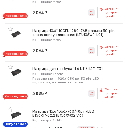
Код товара: 9758
Сегодня
2 064
руб.
дилерская
Распродажа
цена!
Матрица 10,6" 1CCFL 1280x768 разъем 30-pin
слева внизу, глянцевая (LTN106W2-L01)
Код товара: 9759
Сегодня
2 064
руб.
дилерская
Распродажа
цена!
Матрица для нетбука 11.6 N116HSE-EJ1
Код товара: 15548
Разрешение - 1920x1080 px; 30 pin; LED
подсветка; матовое покрытие
Сегодня
3 828
руб.
дилерская
Распродажа
цена!
Матрица 15,6 1366x768/40pin/LED
B156XTN02.2 (B156XW02 V.6)
Код товара: 15148
Популярное