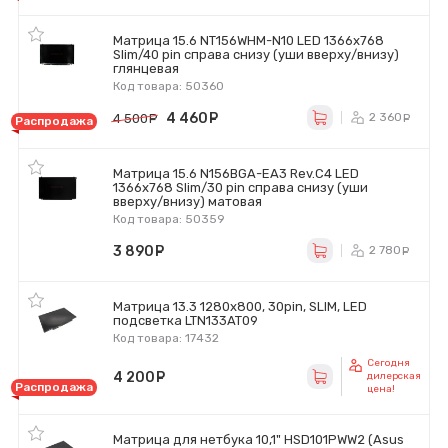
Матрица 15.6 NT156WHM-N10 LED 1366x768
Slim/40 pin справа снизу (уши вверху/внизу)
глянцевая
Код товара: 50360
4 460
руб.
2 360
4 500
руб.
р
Распродажа
Матрица 15.6 N156BGA-EA3 Rev.C4 LED
1366x768 Slim/30 pin справа снизу (уши
вверху/внизу) матовая
Код товара: 50359
3 890
руб.
2 780
р
Матрица 13.3 1280x800, 30pin, SLIM, LED
подсветка LTN133AT09
Код товара: 17432
Сегодня
4 200
руб.
дилерская
Распродажа
цена!
Матрица для нетбука 10,1" HSD101PWW2 (Asus