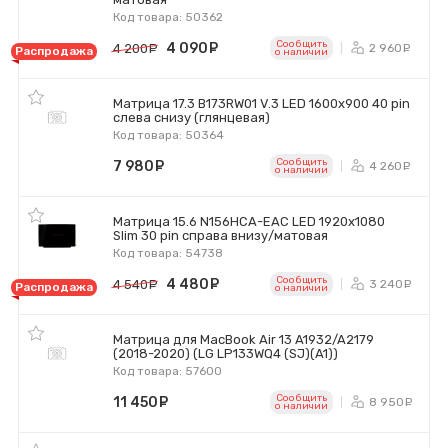
Код товара: 50362
Сообщить
4 090
руб.
2 960
4 200
руб.
р
Распродажа
o наличии
Матрица 17.3 B173RW01 V.3 LED 1600x900 40 pin
слева снизу (глянцевая)
Код товара: 50364
Сообщить
7 980
руб.
4 260
р
o наличии
Матрица 15.6 N156HCA-EAC LED 1920x1080
Slim 30 pin справа внизу/матовая
Код товара: 54738
Сообщить
4 480
руб.
3 240
4 540
руб.
р
Распродажа
o наличии
Матрица для MacBook Air 13 A1932/A2179
(2018-2020) (LG LP133WQ4 (SJ)(A1))
Код товара: 57600
Сообщить
11 450
руб.
8 950
р
o наличии