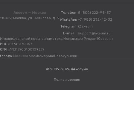
Аксеум — Москва
Телефон
8 (800) 222-98-57
115419, Москва, ул. Вавилова, д. 3
WhatsApp
+7 (983) 232-42-32
Telegram
@axeum
E-mail
support@axeum.ru
Индивидуальный предприниматель Меньшиков Руслан Юрьевич
ИНН
701745175857
ОГРНИП
317703100109277
Города:
Москва
Томск
Кемерово
Новокузнецк
© 2009-2026 «Аксеум»
Полная версия