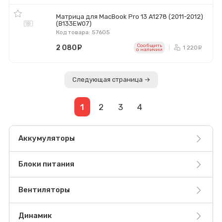
Матрица для MacBook Pro 13 A1278 (2011-2012)
(B133EW07)
Код товара: 57605
Сообщить
2 080
руб.
1 220
р
o наличии
Следующая страница →
1
2
3
4
Аккумуляторы
Блоки питания
Вентиляторы
Динамик