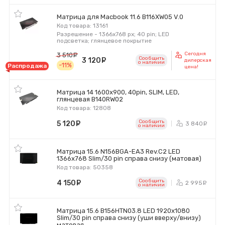
Матрица для Macbook 11.6 B116XW05 V.0
Код товара: 13161
Разрешение - 1366x768 px; 40 pin; LED
подсветка; глянцевое покрытие
Сегодня
3 510
руб.
Сообщить
3 120
руб.
дилерская
o наличии
-11%
Распродажа
цена!
Матрица 14 1600x900, 40pin, SLIM, LED,
глянцевая B140RW02
Код товара: 12808
Сообщить
5 120
руб.
3 840
р
o наличии
Матрица 15.6 N156BGA-EA3 Rev.C2 LED
1366x768 Slim/30 pin справа снизу (матовая)
Код товара: 50358
Сообщить
4 150
руб.
2 995
р
o наличии
Матрица 15.6 B156HTN03.8 LED 1920x1080
Slim/30 pin справа снизу (уши вверху/внизу)
матовая