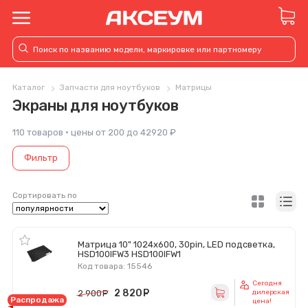
Каталог
Запчасти для ноутбуков
Матрицы
Экраны для ноутбуков
110 товаров · цены от 200 до 42920 ₽
Фильтр
Сортировать по
Матрица 10" 1024x600, 30pin, LED подсветка,
HSD100IFW3 HSD100IFW1
Код товара: 15546
Сегодня
2 820
руб.
2 900
руб.
дилерская
Распродажа
цена!