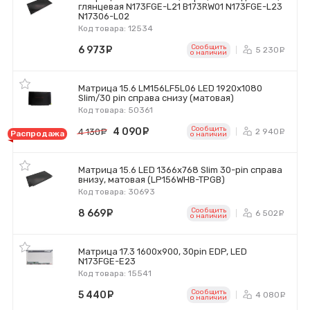
глянцевая N173FGE-L21 B173RW01 N173FGE-L23
N17306-L02
Код товара: 12534
Сообщить
6 973
руб.
5 230
р
o наличии
Матрица 15.6 LM156LF5L06 LED 1920x1080
Slim/30 pin справа снизу (матовая)
Код товара: 50361
Сообщить
4 090
руб.
2 940
4 130
руб.
р
Распродажа
o наличии
Матрица 15.6 LED 1366x768 Slim 30-pin справа
внизу, матовая (LP156WHB-TPGB)
Код товара: 30693
Сообщить
8 669
руб.
6 502
р
o наличии
Матрица 17.3 1600x900, 30pin EDP, LED
N173FGE-E23
Код товара: 15541
Сообщить
5 440
руб.
4 080
р
o наличии