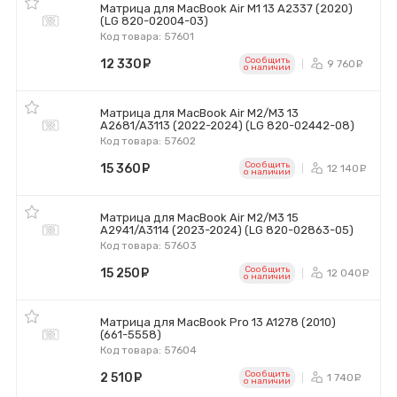
Матрица для MacBook Air M1 13 A2337 (2020)
(LG 820-02004-03)
Код товара: 57601
Сообщить
12 330
руб.
9 760
р
o наличии
Матрица для MacBook Air M2/M3 13
A2681/A3113 (2022-2024) (LG 820-02442-08)
Код товара: 57602
Сообщить
15 360
руб.
12 140
р
o наличии
Матрица для MacBook Air M2/M3 15
A2941/A3114 (2023-2024) (LG 820-02863-05)
Код товара: 57603
Сообщить
15 250
руб.
12 040
р
o наличии
Матрица для MacBook Pro 13 A1278 (2010)
(661-5558)
Код товара: 57604
Сообщить
2 510
руб.
1 740
р
o наличии