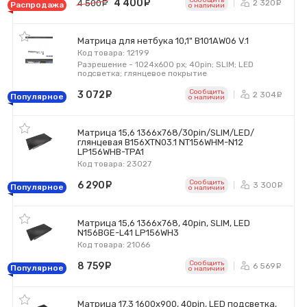
Сообщить
4 400
руб.
2 320
4 500
руб.
р
Распродажа
o наличии
Матрица для нетбука 10,1" B101AW06 V.1
Код товара: 12199
Разрешение - 1024x600 px; 40pin; SLIM; LED
подсветка; глянцевое покрытие
Сообщить
3 072
руб.
2 304
р
Популярное
o наличии
Матрица 15,6 1366x768/30pin/SLIM/LED/
глянцевая B156XTN03.1 NT156WHM-N12
LP156WHB-TPA1
Код товара: 23027
Сообщить
6 290
руб.
3 300
р
Популярное
o наличии
Матрица 15,6 1366x768, 40pin, SLIM, LED
N156BGE-L41 LP156WH3
Код товара: 21066
Сообщить
8 759
руб.
6 569
р
Популярное
o наличии
Матрица 17.3 1600x900, 40pin, LED подсветка,