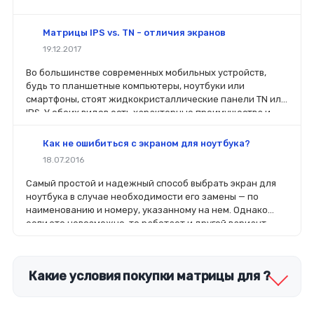
Матрицы IPS vs. TN - отличия экранов
19.12.2017
Во большинстве современных мобильных устройств,
будь то планшетные компьютеры, ноутбуки или
смартфоны, стоят жидкокристаллические панели TN или
IPS. У обоих видов есть характерные преимущества и
недостатки. Давай рассмотрим их и выясним, когда
лучше отдать предпочтение тому или иному дисплею.
Как не ошибиться с экраном для ноутбука?
18.07.2016
Самый простой и надежный способ выбрать экран для
ноутбука в случае необходимости его замены — по
наименованию и номеру, указанному на нем. Однако
если это невозможно, то работает и другой вариант —
по модели гаджета. Современный рынок запчастей
предлагает огромный выбор оригинальных и
совместимых вариантов.
Какие условия покупки матрицы для ?