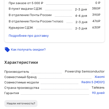
0
р
При заказе от 5 000
руб.
380
р
В пункт выдачи СДЭК
2-3 дня
390
р
В отделение Почты России
4-4 дня
476
р
В отделение Почты России 1 класс
2-3 дня
630
р
Курьером СДЭК
2-3 дня
Подробнее про доставку
local_offer
Как получать скидки?
Характеристики
Powerchip Semiconductor
Производитель
Xiaomi
Совместимый бренд
Redmi 5 (MDG1)
Совместимые модели
Тайвань
Страна производства
90 дней
Гарантия
Нашли неточность?