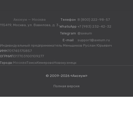
Аксеум — Москва
Телефон
8 (800) 222-98-57
115419, Москва, ул. Вавилова, д. 3
WhatsApp
+7 (983) 232-42-32
Telegram
@axeum
E-mail
support@axeum.ru
Индивидуальный предприниматель Меньшиков Руслан Юрьевич
ИНН
701745175857
ОГРНИП
317703100109277
Города:
Москва
Томск
Кемерово
Новокузнецк
© 2009-2026 «Аксеум»
Полная версия