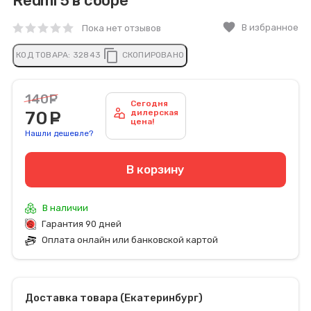
Redmi 5 в сборе
favorite
В избранное
Пока нет отзывов
content_copy
КОД ТОВАРА:
32843
СКОПИРОВАНО
140
руб.
Сегодня
70
руб.
дилерская
цена!
Нашли дешевле?
В корзину
В наличии
Гарантия 90 дней
Оплата онлайн или банковской картой
Доставка товара (Екатеринбург)