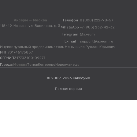
Аксеум — Москва
Телефон
8 (800) 222-98-57
115419, Москва, ул. Вавилова, д. 3
WhatsApp
+7 (983) 232-42-32
Telegram
@axeum
E-mail
support@axeum.ru
Индивидуальный предприниматель Меньшиков Руслан Юрьевич
ИНН
701745175857
ОГРНИП
317703100109277
Города:
Москва
Томск
Кемерово
Новокузнецк
© 2009-2026 «Аксеум»
Полная версия