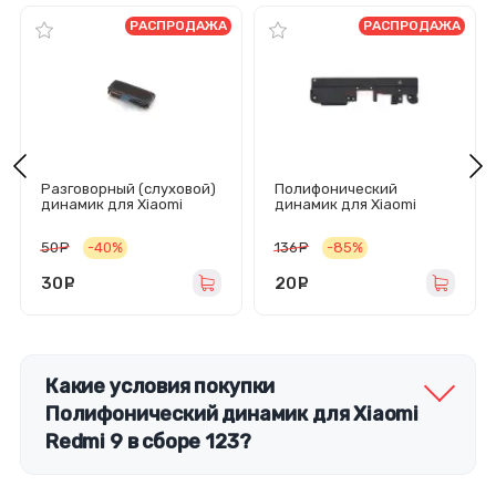
РАСПРОДАЖА
РАСПРОДАЖА
Разговорный (слуховой)
Полифонический
динамик для Xiaomi
динамик для Xiaomi
Redmi 5 Plus
Redmi Pro в сборе
50
руб.
-40%
136
руб.
-85%
30
руб.
20
руб.
Какие условия покупки
Полифонический динамик для Xiaomi
Redmi 9 в сборе 123?