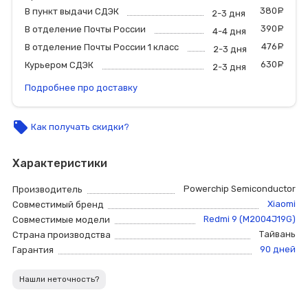
380
р
В пункт выдачи СДЭК
2-3 дня
390
р
В отделение Почты России
4-4 дня
476
р
В отделение Почты России 1 класс
2-3 дня
630
р
Курьером СДЭК
2-3 дня
Подробнее про доставку
local_offer
Как получать скидки?
Характеристики
Powerchip Semiconductor
Производитель
Xiaomi
Совместимый бренд
Redmi 9 (M2004J19G)
Совместимые модели
Тайвань
Страна производства
90 дней
Гарантия
Нашли неточность?