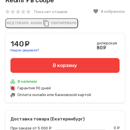
Redmi 9 в сборе
favorite
В избранное
Пока нет отзывов
content_copy
КОД ТОВАРА:
40686
СКОПИРОВАНО
140
руб.
дилерская
80
руб
Нашли дешевле?
В корзину
В наличии
Гарантия 90 дней
Оплата онлайн или банковской картой
Доставка товара (Екатеринбург)
0
р
При заказе от 5 000
руб.