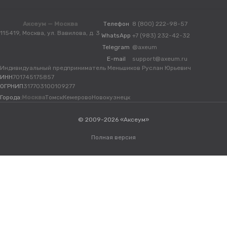
Аксеум — Москва
Телефон
8 (800) 222-98-57
115419, Москва, ул. Вавилова, д. 3
WhatsApp
+7 (983) 232-42-32
Telegram
@axeum
E-mail
support@axeum.ru
Индивидуальный предприниматель Меньшиков Руслан Юрьевич
ИНН
701745175857
ОГРНИП
317703100109277
Города:
Москва
Томск
Кемерово
Новокузнецк
© 2009-2026 «Аксеум»
Полная версия