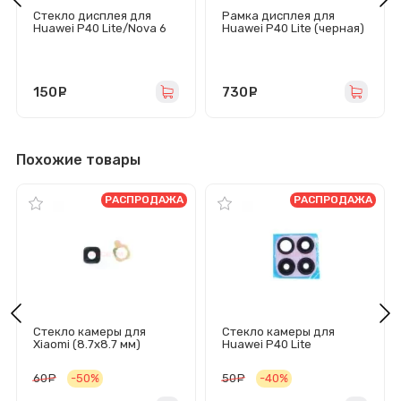
Стекло дисплея для
Рамка дисплея для
Huawei P40 Lite/Nova 6
Huawei P40 Lite (черная)
SE с OCA пленкой
(черное)
150
руб.
730
руб.
Похожие товары
РАСПРОДАЖА
РАСПРОДАЖА
Стекло камеры для
Стекло камеры для
Xiaomi (8.7x8.7 мм)
Huawei P40 Lite
(квадрат)
(розовое)
60
руб.
-50%
50
руб.
-40%