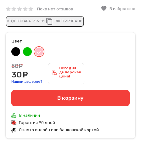
favorite
В избранное
Пока нет отзывов
content_copy
КОД ТОВАРА:
39601
СКОПИРОВАНО
Цвет
50
руб.
Сегодня
30
руб.
дилерская
цена!
Нашли дешевле?
В корзину
В наличии
Гарантия 90 дней
Оплата онлайн или банковской картой