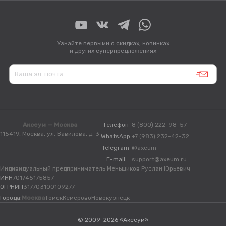
Узнайте первыми о скидках, новинках
и других суперпредложениях
Аксеум — Москва
Телефон
8 (800) 222-98-57
115419, Москва, ул. Вавилова, д. 3
WhatsApp
+7 (983) 232-42-32
Telegram
@axeum
E-mail
support@axeum.ru
Индивидуальный предприниматель Меньшиков Руслан Юрьевич
ИНН
701745175857
ОГРНИП
317703100109277
Города:
Москва
Томск
Кемерово
Новокузнецк
© 2009-2026 «Аксеум»