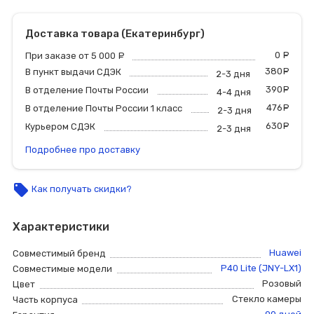
Доставка товара (Екатеринбург)
0
р
При заказе от 5 000
руб.
380
р
В пункт выдачи СДЭК
2-3 дня
390
р
В отделение Почты России
4-4 дня
476
р
В отделение Почты России 1 класс
2-3 дня
630
р
Курьером СДЭК
2-3 дня
Подробнее про доставку
local_offer
Как получать скидки?
Характеристики
Huawei
Совместимый бренд
P40 Lite (JNY-LX1)
Совместимые модели
Розовый
Цвет
Стекло камеры
Часть корпуса