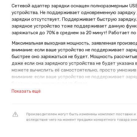
Сетевой адаптер зарядки оснащен полноразмерным US
устройства. Не поддерживает одновременную зарядку 
зарядки отсутствует. Поддерживает быструю зарядку. 
зарядное устройство тоже поддерживает данную функ
заряжаться до 70% в среднем за 20 минут! Работает по 
Максимальная выходная мощность, заявленная производ
внимание: если ваше устройство не поддерживает заря
быстрее оно заряжаться не будет. Мощность рассчитывает
даже если она зарядного устройства не будет указана 
можете вычислить её самостоятельно, просто умножив 
внимание: если ваше устройство не поддерживает заря
быстрее оно заряжаться не будет.
Показать ещё
заявленное производителем ограничение на входное на
воспринимать как условное с погрешностью +15 В. 20 В.
Производителем могут быть изменены комплект поставки и
вследствие чего на момент продажи конкретного товара они