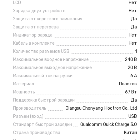
LCD
Нет
Зарядка двух устройств
Нет
Защита от короткого замыкания
Да
Защита от перегрева
Да
Индикатор заряда
Нет
Кабель в комплекте
Нет
Количество разъемов USB
1
Максимальное входное напряжение
240 В
Максимальное выходное напряжение
20 В
Максимальный ток нагрузки
6 А
Материал
Пластик
Мощность
67 Вт
Поддержка быстрой зарядки
Да
Производитель
Jiangsu Chonyang Hloctron Co., Ltd
Разъем (вход)
USB
Стандарт быстрой зарядки
Qualcomm Quick Charge 3.0
Страна производства
Китай