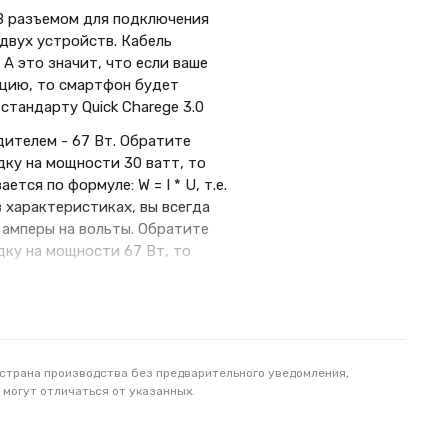
B разъемом для подключения
двух устройств. Кабель
А это значит, что если ваше
цию, то смартфон будет
стандарту Quick Charege 3.0
ителем - 67 Вт. Обратите
дку на мощности 30 ватт, то
ся по формуле: W = I * U, т.е.
в характеристиках, вы всегда
амперы на вольты. Обратите
дку на мощности 67 Вт, то
пряжение в 220 вольт следует
 страна производства без предварительного уведомления,
 могут отличаться от указанных.