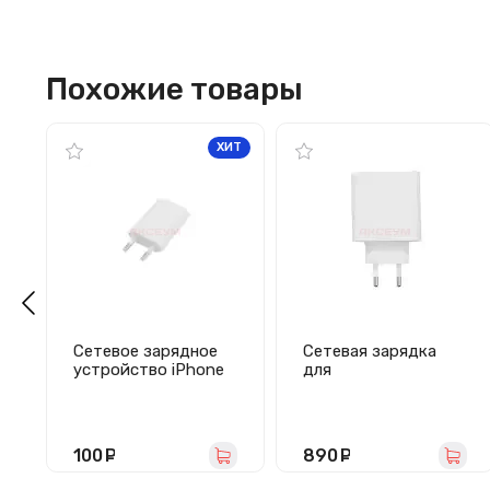
Похожие товары
ХИТ
Сетевое зарядное
Сетевая зарядка
устройство iPhone
для
1A (призма) - AA
OnePlus/Oppo/Realm
e/Vivo/Huawei
(100W/SuperVOOC/
кабель Type-C)
100
руб.
890
руб.
белая