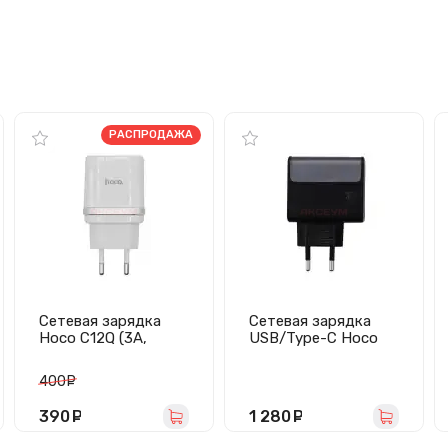
РАСПРОДАЖА
Сетевая зарядка
Сетевая зарядка
Hoco C12Q (3A,
USB/Type-C Hoco
QС3.0) белая
CS75A
(70W/QC3.0/PD/3
400
руб.
порта/кабель Type-
C-Type-C) черная
390
руб.
1 280
руб.