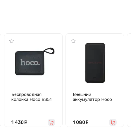
Беспроводная
Внешний
колонка Hoco BS51
аккумулятор Hoco
Gold (черная)
J100 10000
mAh/Micro
USB/Type-C
(черный)
1 430
руб.
1 080
руб.