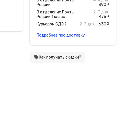
В отделение Почты
4-4 дня
России
390
руб
В отделение Почты
2-3 дня
России 1 класс
476
руб
Курьером СДЭК
2-3 дня
630
руб
Подробнее про доставку
local_offer
Как получать скидки?