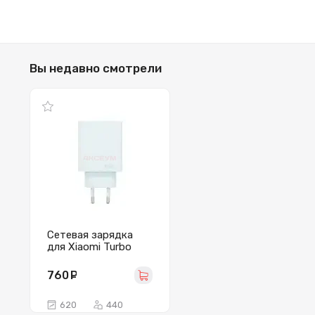
Вы недавно смотрели
Сетевая зарядка
для Xiaomi Turbo
Charger (67W/QC3.0)
белая
760
руб.
620
440