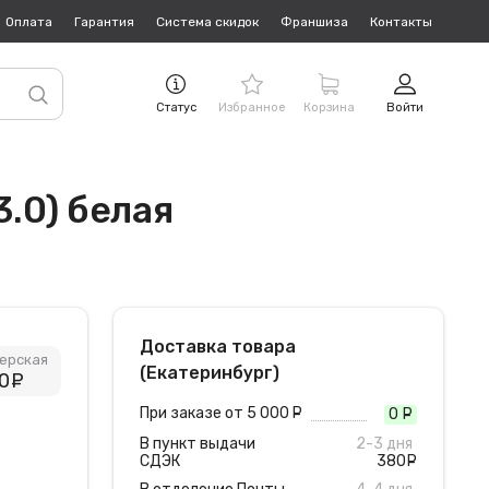
Оплата
Гарантия
Система скидок
Франшиза
Контакты
Статус
Избранное
Корзина
Войти
3.0) белая
Доставка товара
ерская
(Екатеринбург)
0
руб.
При заказе от 5 000
руб.
0
руб
В пункт выдачи
2-3 дня
СДЭК
380
руб