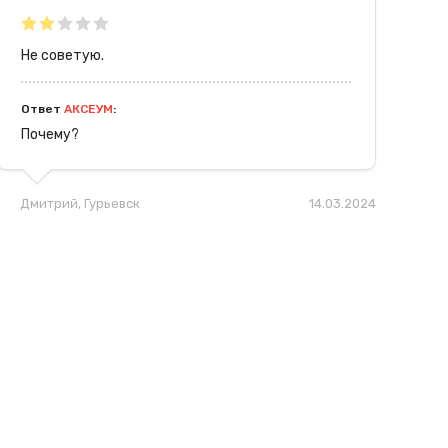
Не советую.
Ответ
АКСЕУМ
:
Почему?
Дмитрий
, Гурьевск
14.03.2024