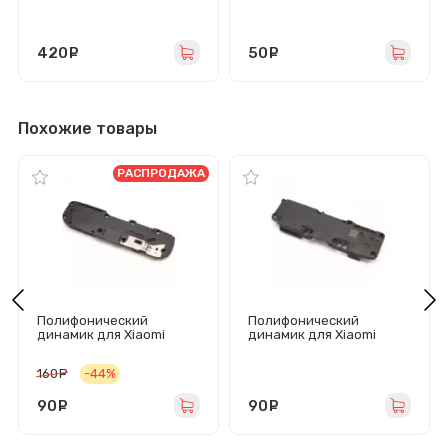
покрытие) белое
420
руб.
50
руб.
Похожие товары
РАСПРОДАЖА
Полифонический
Полифонический
динамик для Xiaomi
динамик для Xiaomi
Redmi 7 в сборе
Redmi 7A в сборе
160
руб.
-44%
90
руб.
90
руб.