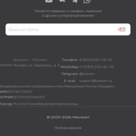
Узнайте первыми о скидках, новинках
и других суперпредложениях
Аксеум — Москва
Телефон
8 (800) 222-98-57
115419, Москва, ул. Вавилова, д. 3
WhatsApp
+7 (983) 232-42-32
Telegram
@axeum
E-mail
support@axeum.ru
Индивидуальный предприниматель Меньшиков Руслан Юрьевич
ИНН
701745175857
ОГРНИП
317703100109277
Города:
Москва
Томск
Кемерово
Новокузнецк
© 2009-2026 «Аксеум»
Полная версия