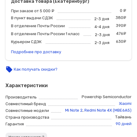
Доставка товара (Екатеринбург)
0
р
При заказе от 5 000
руб.
380
р
В пункт выдачи СДЭК
2-3 дня
390
р
В отделение Почты России
4-4 дня
476
р
В отделение Почты России 1 класс
2-3 дня
630
р
Курьером СДЭК
2-3 дня
Подробнее про доставку
local_offer
Как получать скидки?
Характеристики
Powerchip Semiconductor
Производитель
Xiaomi
Совместимый бренд
Mi Note 2
,
Redmi Note 4X (MBE6A5)
Совместимые модели
Тайвань
Страна производства
90 дней
Гарантия
Нашли неточность?