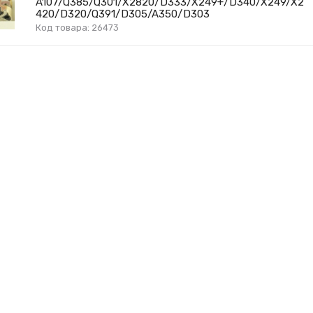
A107/Q385/Q301/X2820/D333/X249+/D340/X249/X2
420/D320/Q391/D305/A350/D303
Код товара: 26473