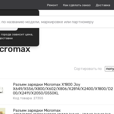
Ремонт
Как сделать заказ
Доставка
пок —
Екатеринбург
?
ть город
 города зависит цена,
доставки
icromax
icromax
Сортировать по
Разъем зарядки Micromax X1800 Joy
X649/X556/X800/X602/X806/X2814/X2400/X1800/D2
00/X2411/X2050/G550KL
Код товара: 27355
Разъем зарядки Micromax