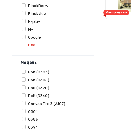
BlackBerry
Распродажа
Blackview
Explay
Fly
Google
Все
Модель
Bolt (D303)
Bolt (D305)
Bolt (D320)
Bolt (D340)
Canvas Fire 3 (A107)
Q301
Q385
Q391