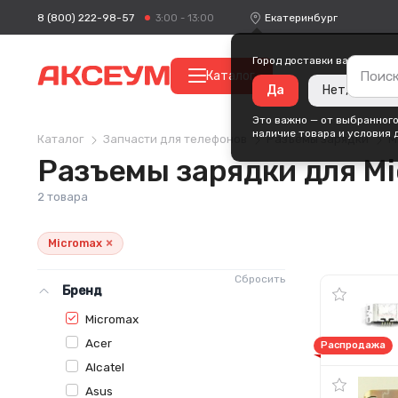
8 (800) 222-98-57
Екатеринбург
3:00 - 13:00
Город доставки ваших поку
Каталог
Да
Нет, измени
Это важно — от выбранного
наличие товара и условия 
Каталог
Запчасти для телефонов
Разъемы зарядки
M
Разъемы зарядки для M
2 товара
×
Micromax
Сбросить
Бренд
Micromax
Acer
Распродажа
Alcatel
Asus