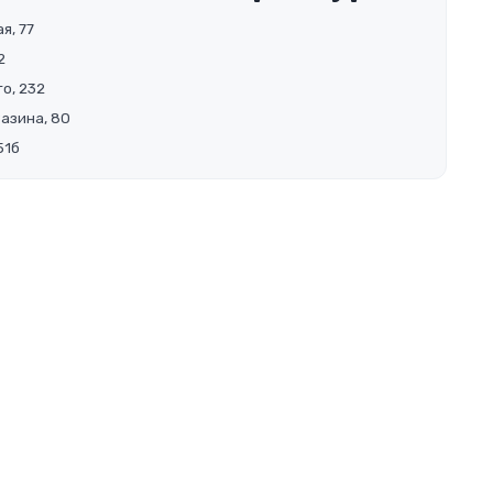
я, 77
2
о, 232
Разина, 80
51б