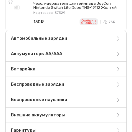
Чехол-держатель для геймпада JoyCon
Nintendo Switch Lite Dobe TNS-19112 Желтый
Код товара: 57329
Сообщить
150
руб.
75
ру
o наличии
Автомобильные зарядки
Аккумуляторы AA/AAA
Батарейки
Беспроводные зарядки
Беспроводные наушники
Внешние аккумуляторы
Гарнитуры