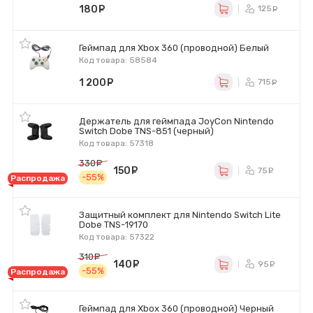
180
руб.
125
ру
Геймпад для Xbox 360 (проводной) Белый
Код товара: 58584
1 200
руб.
715
ру
Держатель для геймпада JoyCon Nintendo
Switch Dobe TNS-851 (черный)
Код товара: 57318
330
руб.
150
руб.
75
ру
-55%
Распродажа
Защитный комплект для Nintendo Switch Lite
Dobe TNS-19170
Код товара: 57322
310
руб.
140
руб.
95
ру
-55%
Распродажа
Геймпад для Xbox 360 (проводной) Черный