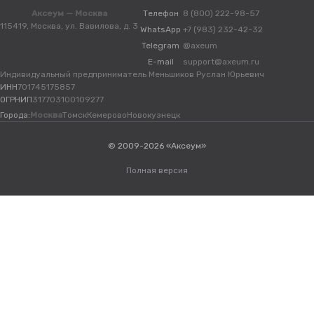
Аксеум — Москва
Телефон
8 (800) 222-98-57
115419, Москва, ул. Вавилова, д. 3
WhatsApp
+7 (983) 232-42-32
Telegram
@axeum
E-mail
support@axeum.ru
Индивидуальный предприниматель Меньшиков Руслан Юрьевич
ИНН
701745175857
ОГРНИП
317703100109277
Города:
Москва
Томск
Кемерово
Новокузнецк
© 2009-2026 «Аксеум»
Полная версия