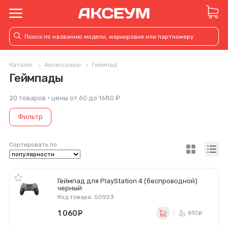
Каталог
Аксессуары
Геймпад
Геймпады
20 товаров · цены от 60 до 1680 ₽
Фильтр
Сортировать по
Геймпад для PlayStation 4 (беспроводной)
черный
Код товара: 50923
1 060
руб.
610
ру