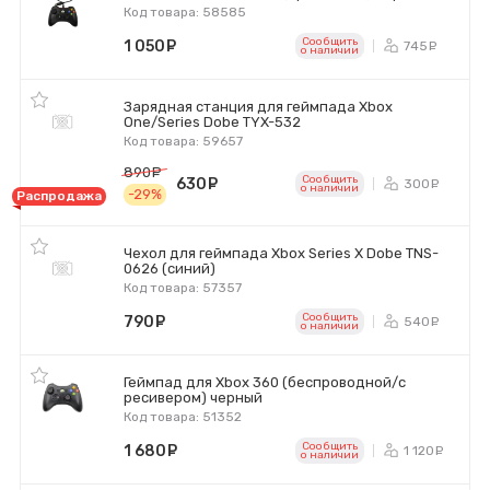
Код товара: 58585
Сообщить
1 050
руб.
745
ру
o наличии
Зарядная станция для геймпада Xbox
One/Series Dobe TYX-532
Код товара: 59657
890
руб.
Сообщить
630
руб.
300
ру
o наличии
-29%
Распродажа
Чехол для геймпада Xbox Series X Dobe TNS-
0626 (синий)
Код товара: 57357
Сообщить
790
руб.
540
ру
o наличии
Геймпад для Xbox 360 (беспроводной/с
ресивером) черный
Код товара: 51352
Сообщить
1 680
руб.
1 120
ру
o наличии