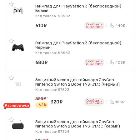
Геймпад для PlayStation 3 (беспроводной)
Белый
Код товара: 58582
Сообщить
610
руб.
440
ру
o наличии
Геймпад для PlayStation 3 (беспроводной)
Черный
Код товара: 58583
Сообщить
680
руб.
405
ру
o наличии
Защитный чехол для геймпада JoyCon
Nintendo Switch 2 Dobe TNS-3173 (черный)
Код товара: 57323
850
руб.
Сообщить
320
руб.
155
ру
o наличии
-62%
Распродажа
Защитный чехол для геймпада JoyCon
Nintendo Switch 2 Dobe TNS-3173C (серый)
Код товара: 57324