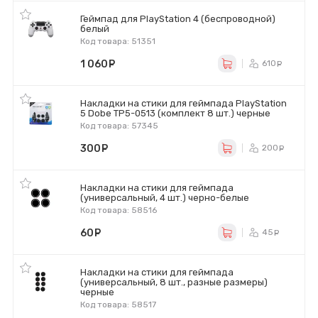
Геймпад для PlayStation 4 (беспроводной)
белый
Код товара: 51351
1 060
руб.
610
ру
Накладки на стики для геймпада PlayStation
5 Dobe TP5-0513 (комплект 8 шт.) черные
Код товара: 57345
300
руб.
200
ру
Накладки на стики для геймпада
(универсальный, 4 шт.) черно-белые
Код товара: 58516
60
руб.
45
ру
Накладки на стики для геймпада
(универсальный, 8 шт., разные размеры)
черные
Код товара: 58517