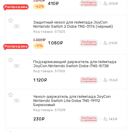
1 070
руб.
Сообщить
410
руб.
200
ру
o наличии
-62%
Распродажа
Защитный чехол для геймпада JoyCon
Nintendo Switch 2 Dobe TNS-3176 (черный)
Код товара: 57325
1 300
руб.
Сообщить
1 080
руб.
510
ру
o наличии
-17%
Распродажа
Подзаряжающий держатель для геймпада
JoyCon Nintendo Switch Dobe iTNS-873B
Код товара: 57326
Сообщить
1 120
руб.
755
ру
o наличии
Чехол-держатель для геймпада JoyCon
Nintendo Switch Lite Dobe TNS-19112
Бирюзовый
Код товара: 57328
Сообщить
230
руб.
145
ру
o наличии